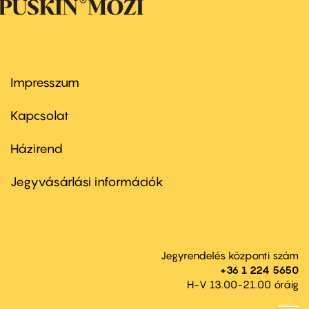
Impresszum
Footer
menu
first
Kapcsolat
Házirend
Footer
menu
second
Jegyvásárlási információk
Jegyrendelés központi szám
+36 1 224 5650
H-V 13.00-21.00 óráig