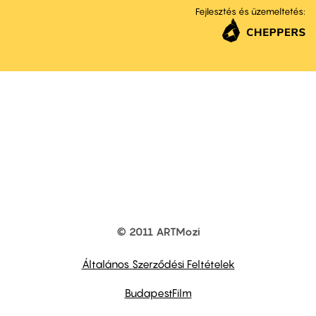
Fejlesztés és üzemeltetés:
© 2011 ARTMozi
Footer
other
links
Általános Szerződési Feltételek
BudapestFilm