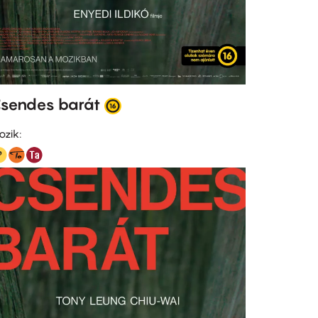
sendes barát
ozik: