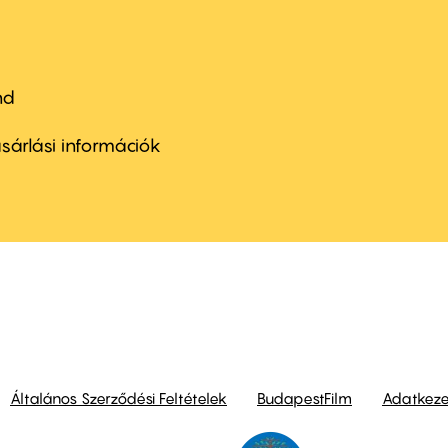
nd
ter
nu
sárlási információk
ond
Általános Szerződési Feltételek
BudapestFilm
Adatkezel