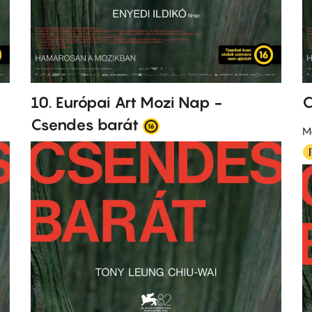
10. Európai Art Mozi Nap -
C
Csendes barát
M