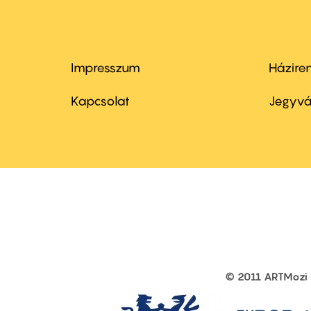
Impresszum
Házire
Footer
Foo
menu
me
Kapcsolat
Jegyvá
first
sec
© 2011 ARTMozi
Footer
other