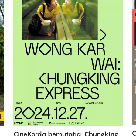
C
s
CineKorda bemutatja: Chungking