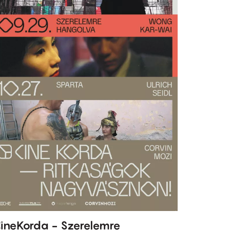
ineKorda - Szerelemre