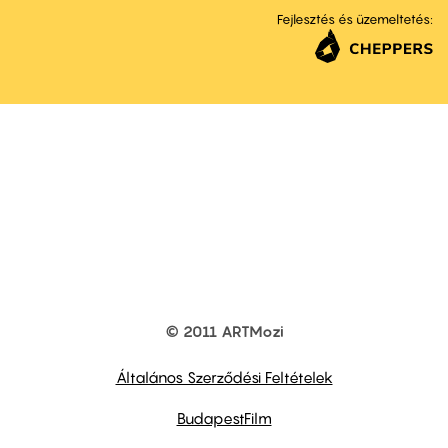
Fejlesztés és üzemeltetés:
© 2011 ARTMozi
Footer
other
links
Általános Szerződési Feltételek
BudapestFilm