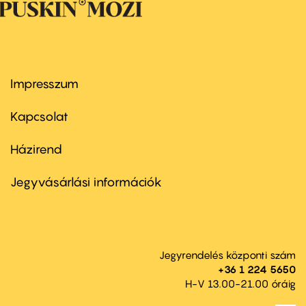
Impresszum
Footer
menu
first
Kapcsolat
Házirend
Footer
menu
second
Jegyvásárlási információk
Jegyrendelés központi szám
+36 1 224 5650
H-V 13.00-21.00 óráig