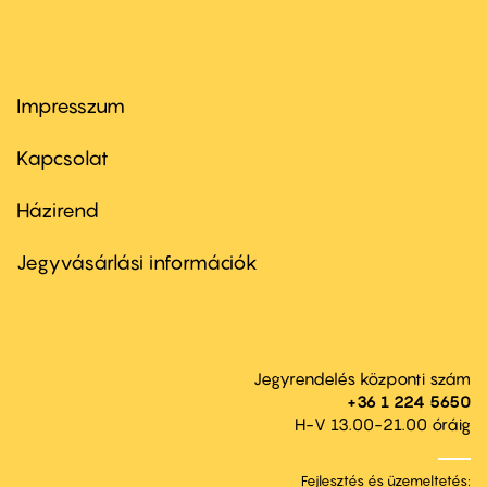
Impresszum
Footer
menu
first
Kapcsolat
Házirend
Footer
menu
second
Jegyvásárlási információk
Jegyrendelés központi szám
+36 1 224 5650
H-V 13.00-21.00 óráig
Fejlesztés és üzemeltetés: