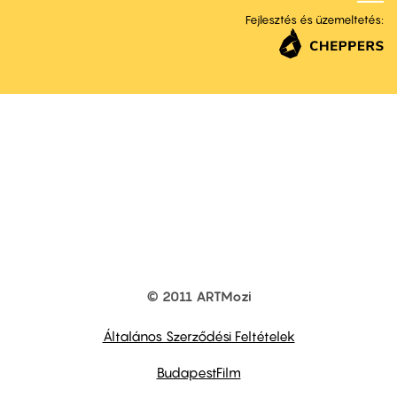
Fejlesztés és üzemeltetés:
© 2011 ARTMozi
Footer
other
links
Általános Szerződési Feltételek
BudapestFilm