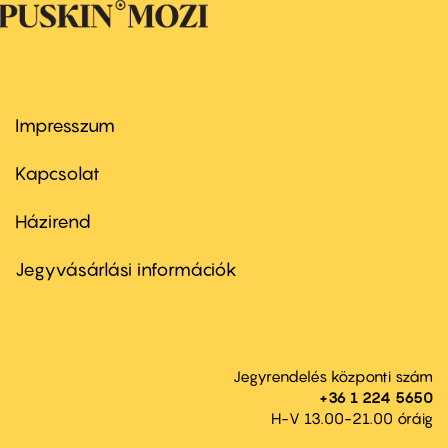
Impresszum
Footer
menu
first
Kapcsolat
Házirend
Footer
menu
second
Jegyvásárlási információk
Jegyrendelés központi szám
+36 1 224 5650
H-V 13.00-21.00 óráig