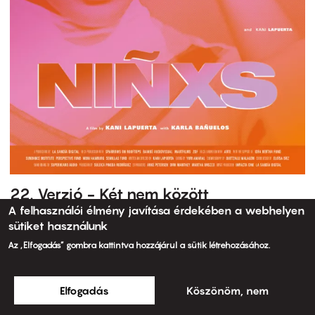
22. Verzió - Két nem között
A felhasználói élmény javítása érdekében a webhelyen
sütiket használunk
Az „Elfogadás” gombra kattintva hozzájárul a sütik létrehozásához.
Elfogadás
Köszönöm, nem