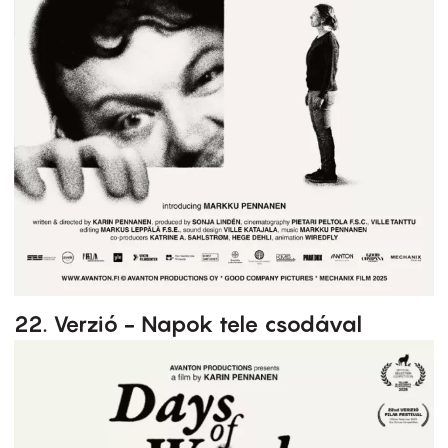
22. Verzió - Napok tele csodával