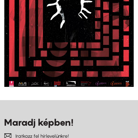
Maradj képben!
Iratkozz fel hírlevelünkre!