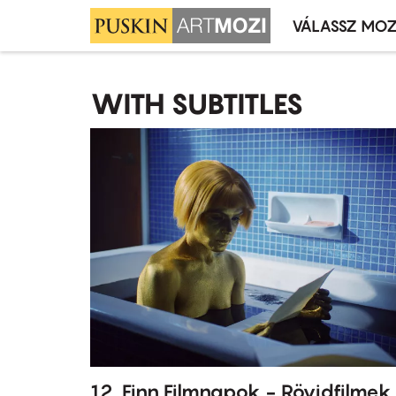
VÁLASSZ MOZ
Mozivál
Ugrás
menü
a
WITH SUBTITLES
tartalomra
12. Finn Filmnapok - Rövidfilmek