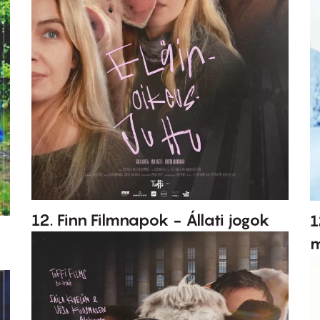
12. Finn Filmnapok - Állati jogok
1