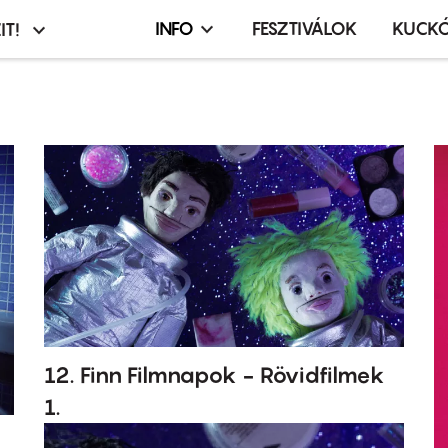
INFO
FESZTIVÁLOK
KUCK
IT!
Infó,
asztó
esemény,
terembérlés
menü
12. Finn Filmnapok - Rövidfilmek
1.