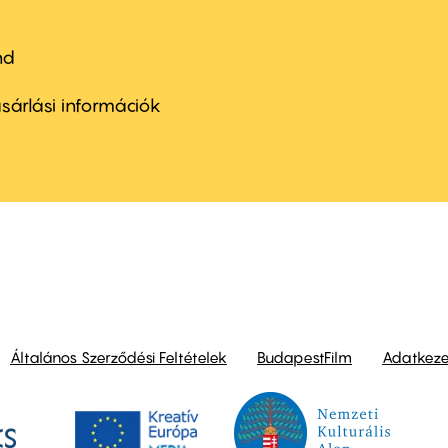
nd
ter
nu
sárlási információk
ond
Általános Szerződési Feltételek
BudapestFilm
Adatkezel