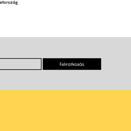
etország
Feliratkozás