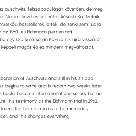
z auschwitzi felszabadulását követően, de még
e-Nur írni kezd és két héttel később Ka-Tzetnik
emzetközi bestsellerek lettek, de senki sem tudta,
n az 1961-es Eichmann perben tett
bb egy LSD kúra során Ka-Tzetnik újra visszatér
ek képzeli magát és ez mindent megváltoztat.
iberation of Auschwitz and still in his striped
ur begins to write and is reborn two weeks later
s books become international bestsellers, but no
il his testimony at the Eichmann trial in 1961.
atment, Ka-Tzetnik returns to his memories,
icer, and this changes everything.