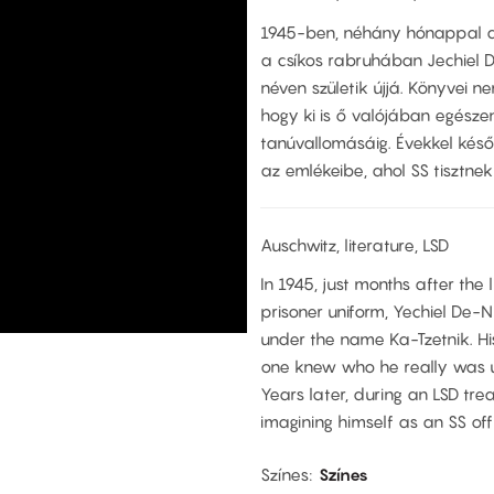
1945-ben, néhány hónappal a
a csíkos rabruhában Jechiel D
néven születik újjá. Könyvei n
hogy ki is ő valójában egésze
tanúvallomásáig. Évekkel késő
az emlékeibe, ahol SS tisztn
Auschwitz, literature, LSD
In 1945, just months after the l
prisoner uniform, Yechiel De-N
under the name Ka-Tzetnik. Hi
one knew who he really was unt
Years later, during an LSD tre
imagining himself as an SS off
Színes
Színes