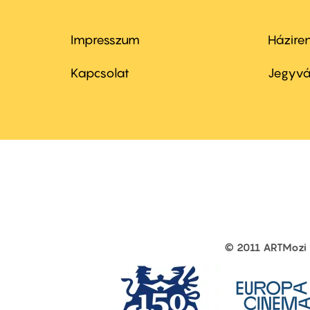
Impresszum
Házire
Footer
Foo
menu
me
Kapcsolat
Jegyvá
first
sec
© 2011 ARTMozi
Footer
other
links