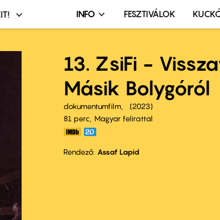
INFO
FESZTIVÁLOK
KUCK
IT!
Infó,
asztó
esemény,
terembérlés
13. ZsiFi - Vissz
menü
Másik Bolygóról
dokumentumfilm
2023
81 perc,
Magyar felirattal
Rendező
Assaf Lapid