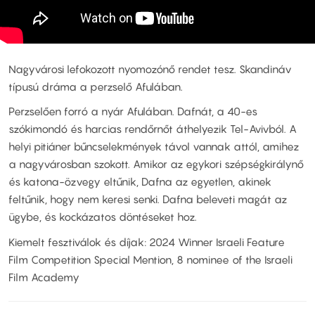
Nagyvárosi lefokozott nyomozónő rendet tesz. Skandináv
típusú dráma a perzselő Afulában.
Perzselően forró a nyár Afulában. Dafnát, a 40-es
szókimondó és harcias rendőrnőt áthelyezik Tel-Avivból. A
helyi pitiáner bűncselekmények távol vannak attól, amihez
a nagyvárosban szokott. Amikor az egykori szépségkirálynő
és katona-özvegy eltűnik, Dafna az egyetlen, akinek
feltűnik, hogy nem keresi senki. Dafna beleveti magát az
ügybe, és kockázatos döntéseket hoz.
Kiemelt fesztiválok és díjak: 2024 Winner Israeli Feature
Film Competition Special Mention, 8 nominee of the Israeli
Film Academy