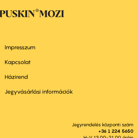
Impresszum
Footer
menu
first
Kapcsolat
Házirend
Footer
menu
second
Jegyvásárlási információk
Jegyrendelés központi szám
+36 1 224 5650
H-V 13.00-21.00 óráig