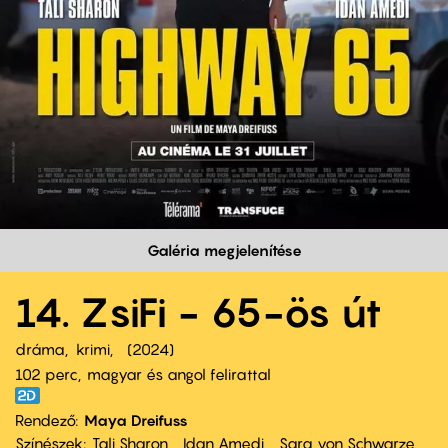
Galéria megjelenítése
14. ZsiFi - 65-ös út
dráma
krimi
2024
102 perc,
magyar és angol felirattal
Rendező
Maya Dreifuss
Színészek
Tali Sharon
Idan Amedi
Sara von Schwarze