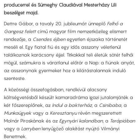
producerrel és Sümeghy Claudiával Mesterházy Lili
beszélget majd.
Dettre Gábor, a tavaly 20. jubileumát ünneplő
Felhő a
Gangesz felett
című magyar film nemzetközileg elismert
rendezője, a
Csendes éjben
egyetlen éjszaka történetét
meséli el. Egy fiatal fiú és egy idős asszony véletlenül
találkoznak karácsony éjjel. Titkokkal teli életük sötét felhői
mögül, számukra is váratlanul előtör a Nap: a fiúnak anyát,
az asszonynak gyermeket hoz a kilátástalannak induló
szenteste.
A közösségi összefogásban, rendkívül alacsony
költségvetésből készült kamaradráma igazi jutalomjáték a
két főszereplőnek, az
Indul a bakterház,
a
Csinibaba,
a
Munkaügyek
vagy a
Keresztanyu
révén megszerettett
Molnár Piroskának és az
Egynyári kalandban,
a
Terápiában
vagy a
Larryben
lenyűgöző alakítást nyújtó Vilmányi
Benettnek.