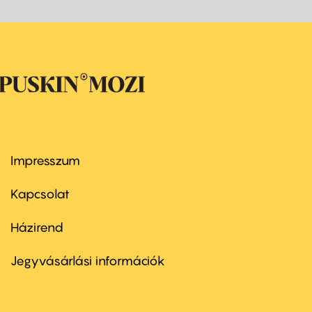
Impresszum
Footer
menu
first
Kapcsolat
Házirend
Footer
menu
second
Jegyvásárlási információk