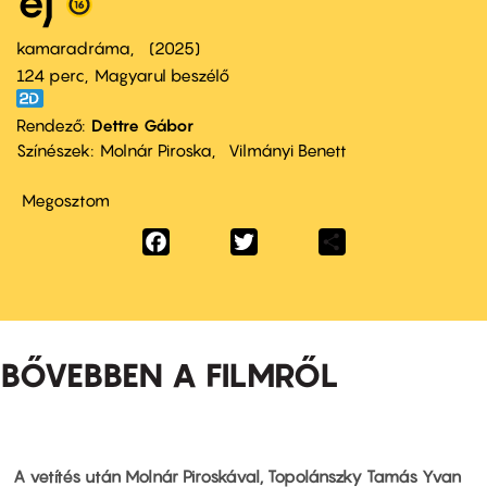
éj
kamaradráma
2025
124 perc,
Magyarul beszélő
Rendező
Dettre Gábor
Színészek
Molnár Piroska
Vilmányi Benett
Megosztom
Facebook
Twitter
Share
BŐVEBBEN A FILMRŐL
A vetítés után Molnár Piroskával, Topolánszky Tamás Yvan