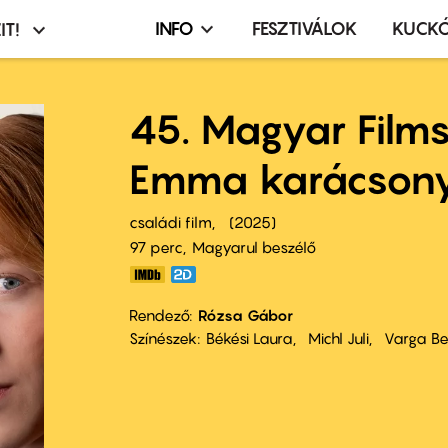
INFO
FESZTIVÁLOK
KUCK
IT!
Infó,
asztó
esemény,
terembérlés
45. Magyar Film
menü
Emma karácson
családi film
2025
97 perc,
Magyarul beszélő
Rendező
Rózsa Gábor
Színészek
Békési Laura
Michl Juli
Varga B