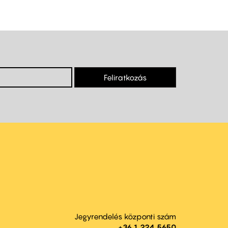
Feliratkozás
Jegyrendelés központi szám
+36 1 224 5650