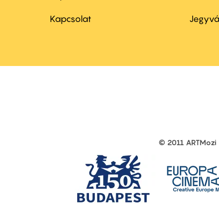
Footer
Foo
menu
me
Kapcsolat
Jegyvá
first
sec
© 2011 ARTMozi
Footer
other
links