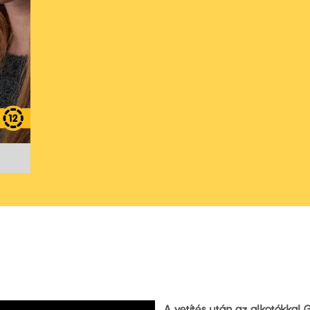
A vetítés után az alkotókkal 