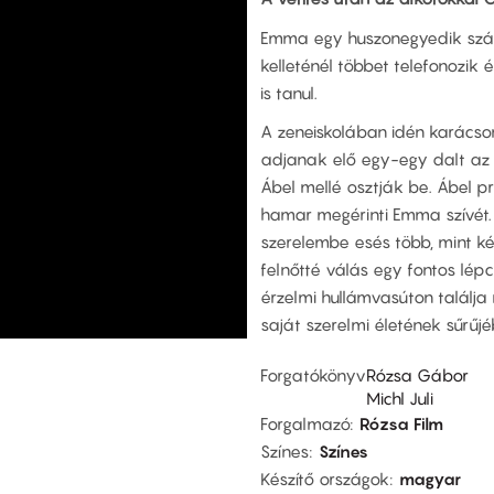
Emma egy huszonegyedik száza
kelleténél többet telefonozik é
is tanul.
A zeneiskolában idén karácso
adjanak elő egy-egy dalt az ü
Ábel mellé osztják be. Ábel p
hamar megérinti Emma szívét.
szerelembe esés több, mint ké
felnőtté válás egy fontos lépc
érzelmi hullámvasúton találj
saját szerelmi életének sűrűjé
Forgatókönyv
Rózsa Gábor
Michl Juli
Forgalmazó
Rózsa Film
Színes
Színes
Készítő országok
magyar