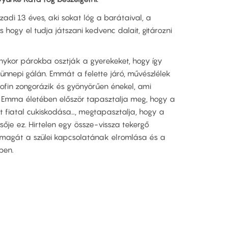
di 13 éves, aki sokat lóg a barátaival, a
s hogy el tudja játszani kedvenc dalait, gitározni
nykor párokba osztják a gyerekeket, hogy így
nnepi gálán. Emmát a felette járó, művészlélek
rofin zongorázik és gyönyörűen énekel, ami
 Emma életében először tapasztalja meg, hogy a
t fiatal cukiskodása…, megtapasztalja, hogy a
sője ez. Hirtelen egy össze-vissza tekergő
a magát a szülei kapcsolatának elromlása és a
ben.