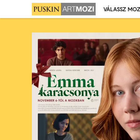
VÁLASSZ MOZ
Mozivál
Ugrás
menü
a
tartalomra