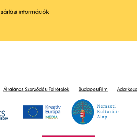
ter
nu
sárlási információk
ond
Általános Szerződési Feltételek
BudapestFilm
Adatkezel