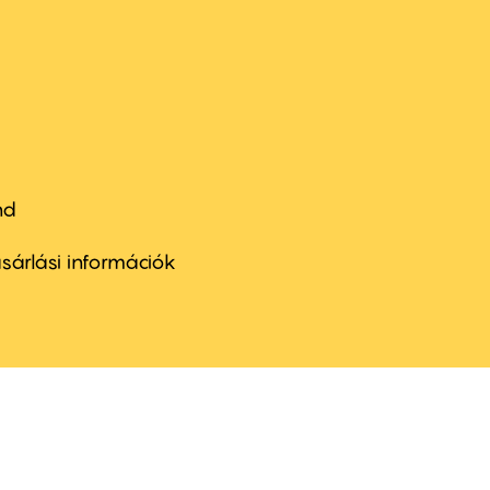
nd
ter
nu
sárlási információk
ond