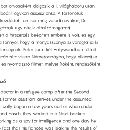
bor orvosaként dolgozik a II. világháború után,
állít egykori asszisztense. A történetük
kezdődött, amikor még valódi nevükön, Dr.
goztak egy nácik által támogatott
 a hírszerzés beépített embere is volt, és egy
a ténnyel, hogy a menyasszonya szivárogtatja ki
llenségnek. Peter Lorre két Hollywoodban töltött
után tért vissza Németországba, hogy elkészítse
és nyomasztó filmet, melyet íróként, rendezőként
ező
a doctor in a refugee camp after the Second
 former assistant arrives under the assumed
ctually began a few years earlier when under
e and Hösch, they worked in a Nazi-backed
rking as a spy for intelligence and one day he
 fact that his fiancée was leaking the results of