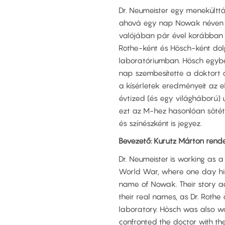
Dr. Neumeister egy menekülttá
ahová egy nap Nowak néven be
valójában pár ével korábban 
Rothe-ként és Hösch-ként dol
laboratóriumban. Hösch egyben
nap szembesítette a doktort 
a kísérletek eredményeit az e
évtized (és egy világháború) 
ezt az M-hez hasonlóan sötét 
és színészként is jegyez.
Bevezető: Kurutz Márton rend
Dr. Neumeister is working as 
World War, where one day his
name of Nowak. Their story a
their real names, as Dr. Roth
laboratory. Hösch was also wo
confronted the doctor with the