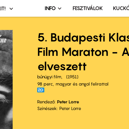
INFO
FESZTIVÁLOK
KUCK
IT!
Infó,
asztó
esemény,
terembérlés
5. Budapesti Kla
menü
Film Maraton - 
elveszett
bűnügyi film
1951
98 perc,
magyar és angol felirattal
Rendező
Peter Lorre
Színészek
Peter Lorre