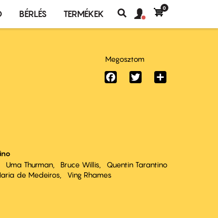
0
Felhasználó
Felhasználói
Ó
BÉRLÉS
TERMÉKEK
fiók
Keresés
fiók
menü
menüje
Megosztom
Facebook
Twitter
Share
ino
Uma Thurman
Bruce Willis
Quentin Tarantino
aria de Medeiros
Ving Rhames