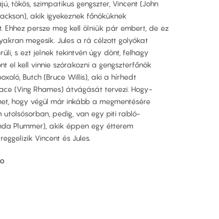
ú, tökös, szimpatikus gengszter, Vincent (John
 Jackson), akik igyekeznek főnöküknek
. Ehhez persze meg kell ölniük pár embert, de ez
yakran megesik. Jules a rá célzott golyókat
li, s ezt jelnek tekintvén úgy dönt, felhagy
ont el kell vinnie szórakozni a gengszterfőnök
xoló, Butch (Bruce Willis), aki a hírhedt
lace (Ving Rhames) átvágását tervezi. Hogy-
énet, hogy végül már inkább a megmentésére
m utolsósorban, pedig, van egy piti rabló-
anda Plummer), akik éppen egy étterem
reggelizik Vincent és Jules.
no