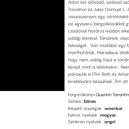
Adott két idősödő, szabad száj
Travolta) és Jules (Samuel L.
visszaszerezni egy aktatáskát
az egyszerű bérgyilkosokkal g
csodával határos módon elkerü
eddigi életével. Társának visz
feleségét... Van továbbá egy bo
marffiafőnök, Marselleus Wal
hogy nem, odáig fajul a tört
készül, mint a lelövésére... Ne
párosunk is (Tim Roth és Am
kirablására készülnek. Ám ott 
Forgatókönyv
Quentin Taranti
Színes
Színes
Készítő országok
amerikai
Felirat nyelvek
magyar
Szinkron nyelvek
angol