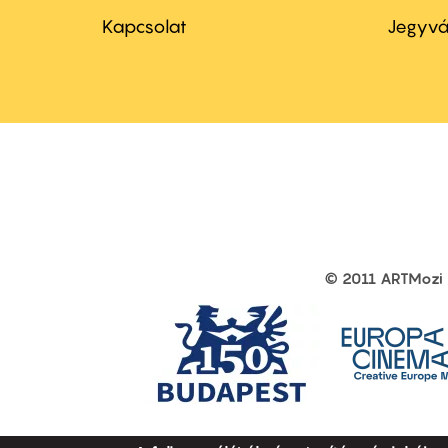
menu
me
Kapcsolat
Jegyvá
first
sec
© 2011 ARTMozi
Footer
other
links