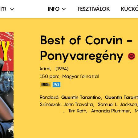
INFO
FESZTIVÁLOK
KUCK
IT!
Infó,
asztó
esemény,
terembérlés
Best of Corvin -
menü
Ponyvaregény
krimi
1994
150 perc,
Magyar felirattal
Rendező
Quentin Tarantino
Quentin Tarant
Színészek
John Travolta
Samuel L. Jackson
Tim Roth
Amanda Plummer
M