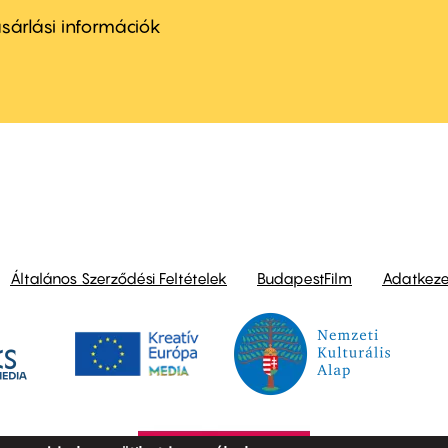
nu
sárlási információk
ond
Általános Szerződési Feltételek
BudapestFilm
Adatkezel