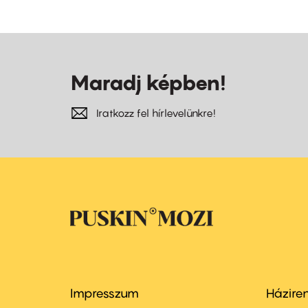
Maradj képben!
Iratkozz fel hírlevelünkre!
Impresszum
Házire
Footer
Foo