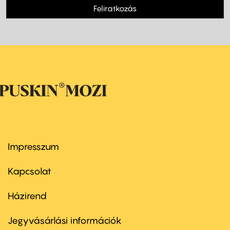
Feliratkozás
Impresszum
Footer
menu
first
Kapcsolat
Házirend
Footer
menu
second
Jegyvásárlási információk