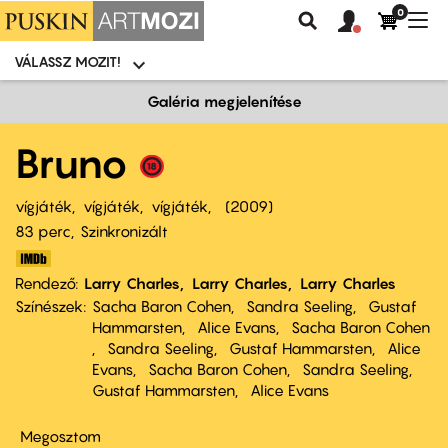
0
Felhasználói
Felhasznál
Nav
Keresés
fiók
fiók
átk
menü
menüje
VÁLASSZ MOZIT!
Moziválasztó
menü
Ugrás
Galéria megjelenítése
a
tartalomra
Bruno
vígjáték
vígjáték
vígjáték
2009
83 perc,
Szinkronizált
Rendező
Larry Charles
Larry Charles
Larry Charles
Színészek
Sacha Baron Cohen
Sandra Seeling
Gustaf
Hammarsten
Alice Evans
Sacha Baron Cohen
Sandra Seeling
Gustaf Hammarsten
Alice
Evans
Sacha Baron Cohen
Sandra Seeling
Gustaf Hammarsten
Alice Evans
Megosztom