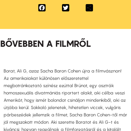
Facebook
Twitter
Share
BŐVEBBEN A FILMRŐL
Borat, Ali G, azaz Sacha Baron Cohen újra a filmvásznon!
Az amerikaiakat különösen előszeretettel
megbotránkoztató színész ezúttal Brünot, egy osztrák
homoszexuális divatmániás riportert alakít, aki célba veszi
Amerikát, hogy ismét bolondot csináljon mindenkiből, aki az
útjába kerül. Sokkoló jelenetek, hihetetlen viccek, vulgáris
párbeszédek jellemzik a filmet, Sacha Baron Cohen-től már
jól megszokott módon. Aki szerette Boratot és Ali G-t és
kíváncsi, hogyan reagálnak a filmforgatásról és a kitalált