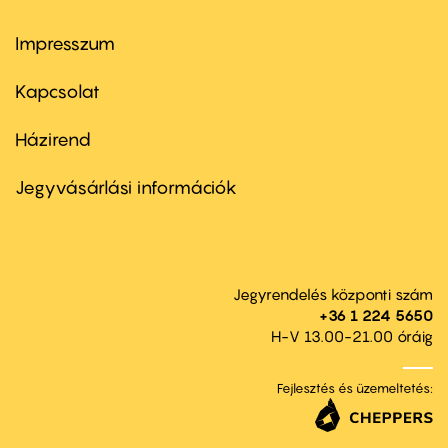
Impresszum
Footer
menu
first
Kapcsolat
Házirend
Footer
menu
second
Jegyvásárlási információk
Jegyrendelés központi szám
+36 1 224 5650
H-V 13.00-21.00 óráig
Fejlesztés és üzemeltetés: