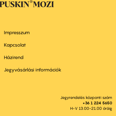
Impresszum
Footer
menu
first
Kapcsolat
Házirend
Footer
menu
second
Jegyvásárlási információk
Jegyrendelés központi szám
+36 1 224 5650
H-V 13.00-21.00 óráig