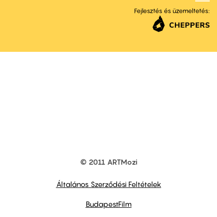
Fejlesztés és üzemeltetés:
© 2011 ARTMozi
Footer
other
links
Általános Szerződési Feltételek
BudapestFilm