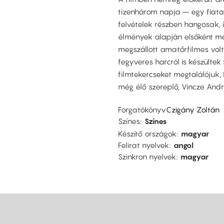
tizenhárom napja – egy fiata
felvételek részben hangosak, í
élmények alapján elsőként me
megszállott amatőrfilmes volt
fegyveres harcról is készültek
filmtekercseket megtalálójuk, 
még élő szereplő, Vincze Andr
Forgatókönyv
Czigány Zoltán
Színes
Színes
Készítő országok
magyar
Felirat nyelvek
angol
Szinkron nyelvek
magyar