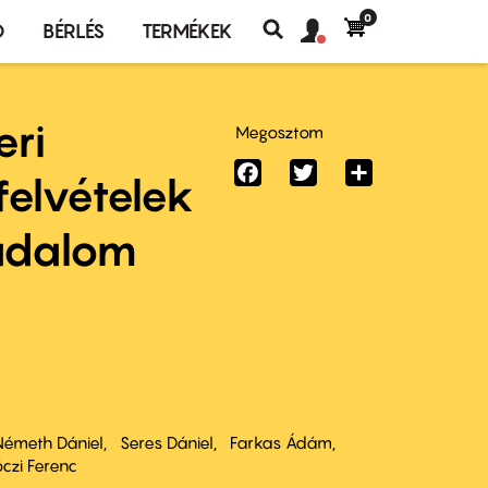
0
Felhasználó
Felhasználói
Ó
BÉRLÉS
TERMÉKEK
fiók
Keresés
fiók
menü
menüje
eri
Megosztom
Facebook
Twitter
Share
felvételek
adalom
Németh Dániel
Seres Dániel
Farkas Ádám
czi Ferenc