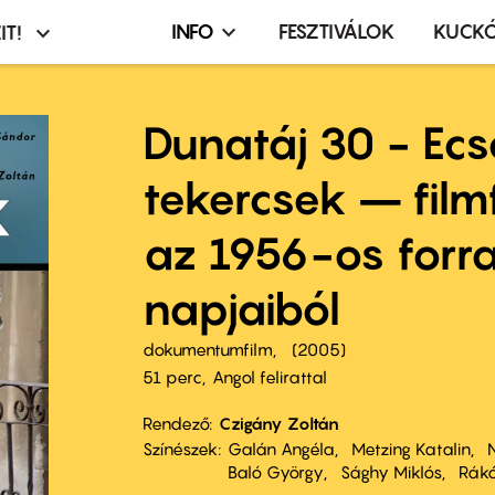
INFO
FESZTIVÁLOK
KUCK
IT!
Infó,
asztó
esemény,
terembérlés
Dunatáj 30 - Ecs
menü
tekercsek – film
az 1956-os forr
napjaiból
dokumentumfilm
2005
51 perc,
Angol felirattal
Rendező
Czigány Zoltán
Színészek
Galán Angéla
Metzing Katalin
Baló György
Sághy Miklós
Rákó