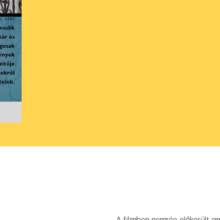
A filmben nemrég előkerült a