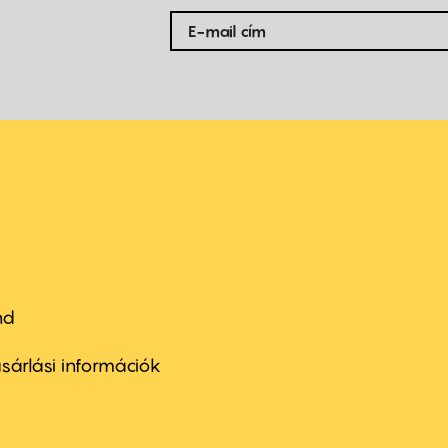
nd
ter
nu
sárlási információk
ond