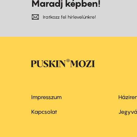
Maradj képben!
Iratkozz fel hírlevelünkre!
Impresszum
Házire
Footer
Foo
menu
me
Kapcsolat
Jegyvá
first
sec