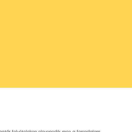
matőr felvételeken elevenedik meg a forradalom