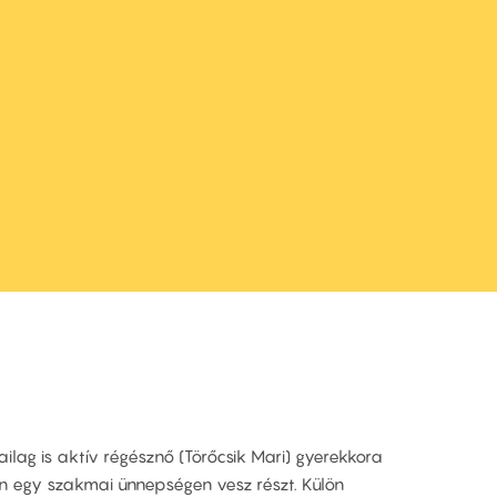
kailag is aktív régésznő (Törőcsik Mari) gyerekkora
en egy szakmai ünnepségen vesz részt. Külön