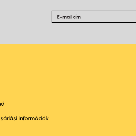
nd
ter
nu
sárlási információk
ond