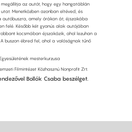
ő megállítja az autót, hogy egy hangatáblán
 utat. Menetközben azonban eltéved, és
ga autóbuszra, amely órákon át, éjszakába
len felé. Később két gyanús alak autójában
lerobbant kocsmában éjszakázik, ahol lezuhan a
. A buszon ébred fel, ahol a valóságnak tűnő
Egyesületének mesterkurzusa
Nemzeti Filmintézet Közhasznú Nonprofit Zrt.
endezővel Bollók Csaba beszélget.