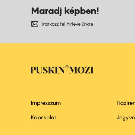
Maradj képben!
Iratkozz fel hírlevelünkre!
Impresszum
Házire
Footer
Foo
menu
me
Kapcsolat
Jegyvá
first
sec