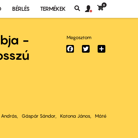
0
Felhasználó
Felhasználói
Ó
BÉRLÉS
TERMÉKEK
fiók
Keresés
fiók
menü
menüje
bja -
Megosztom
Facebook
Twitter
Share
Hosszú
e András
Gáspár Sándor
Katona János
Máté