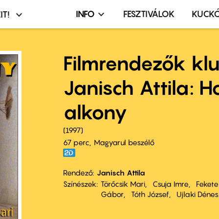
INFO
FESZTIVÁLOK
KUCK
IT!
Infó,
asztó
esemény,
terembérlés
Filmrendezők klu
menü
Janisch Attila: 
alkony
1997
67 perc,
Magyarul beszélő
Rendező
Janisch Attila
Színészek
Törőcsik Mari
Csuja Imre
Feket
Gábor
Tóth József
Ujlaki Dénes