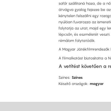
sofőr szállítaná haza, de a n
átvágva gyalog fejezze be az
kénytelen felszállni egy rozo
nyúlóan fuvarozza az ismeret
folytatja az utat, majd egy 
lépcsőn, és eszméletét veszti
rémálom folytatódik.
A Magyar Játékfilmrendezők 
A filmalkotást biztosította a 
A vetítést követően a r
Színes
Színes
Készítő országok
magyar