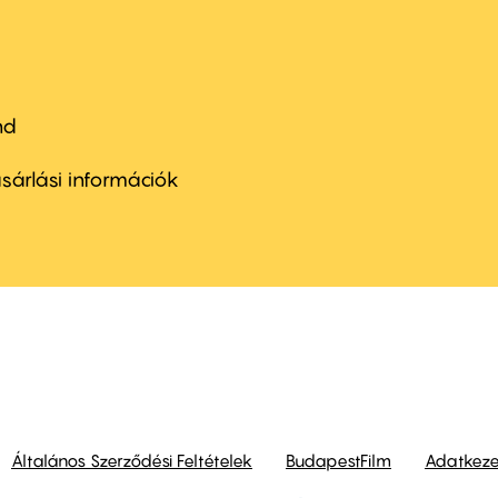
nd
ter
nu
sárlási információk
ond
Általános Szerződési Feltételek
BudapestFilm
Adatkezel