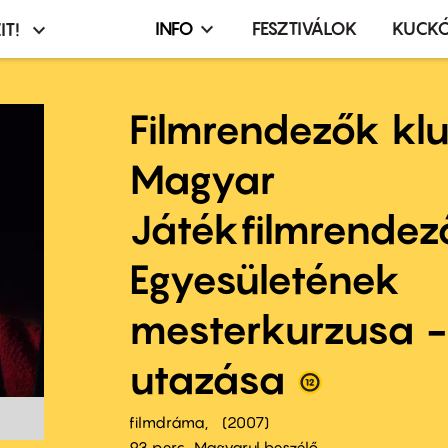
INFO
FESZTIVÁLOK
KUCK
IT!
Infó,
asztó
esemény,
terembérlés
Filmrendezők klu
menü
Magyar
Játékfilmrendez
Egyesületének
mesterkurzusa -
utazása
filmdráma
2007
93 perc,
Magyarul beszélő