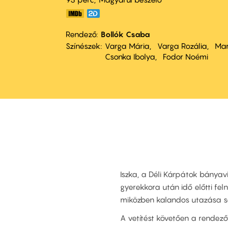
Rendező
Bollók Csaba
Színészek
Varga Mária
Varga Rozália
Mar
Csonka Ibolya
Fodor Noémi
Iszka, a Déli Kárpátok bányav
gyerekkora után idő előtti fel
miközben kalandos utazása so
A vetítést követően a rendezőve