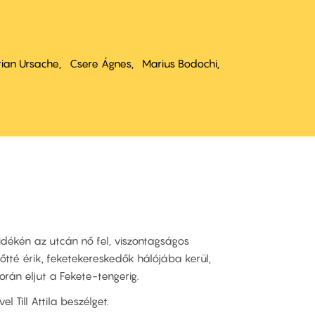
ian Ursache
Csere Ágnes
Marius Bodochi
idékén az utcán nő fel, viszontagságos
nőtté érik, feketekereskedők hálójába kerül,
rán eljut a Fekete-tengerig.
l Till Attila beszélget.