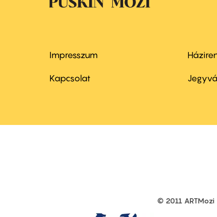
Impresszum
Házire
Footer
Foo
menu
me
Kapcsolat
Jegyvá
first
sec
© 2011 ARTMozi
Footer