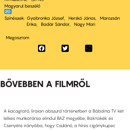
Magyarul beszélő
Színészek
Gyabronka József
Herskó János
Marozsán
Erika
Badár Sándor
Nagy Mari
Megosztom
Facebook
Twitter
Share
BŐVEBBEN A FILMRŐL
A kacagtató, líraian abszurd történetben a Bábolna TV két
lelkes munkatársa elindul BAZ megyébe, Baktakék és
Csenyéte irányába, hogy Csulánó, a híres cigánykupec