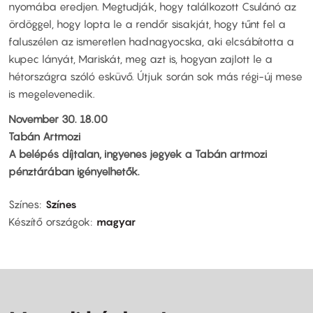
nyomába eredjen. Megtudják, hogy találkozott Csulánó az
ördöggel, hogy lopta le a rendőr sisakját, hogy tűnt fel a
faluszélen az ismeretlen hadnagyocska, aki elcsábította a
kupec lányát, Mariskát, meg azt is, hogyan zajlott le a
hétországra szóló esküvő. Útjuk során sok más régi-új mese
is megelevenedik.
November 30. 18.00
Tabán Artmozi
A belépés díjtalan, ingyenes jegyek a Tabán artmozi
pénztárában igényelhetők.
Színes
Színes
Készítő országok
magyar