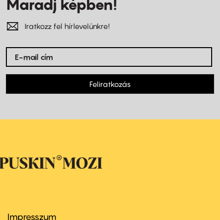
Maradj képben!
Iratkozz fel hírlevelünkre!
Feliratkozás
Impresszum
Footer