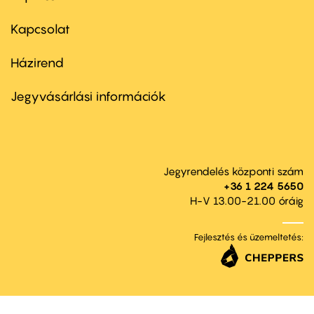
menu
first
Kapcsolat
Házirend
Footer
menu
second
Jegyvásárlási információk
Jegyrendelés központi szám
+36 1 224 5650
H-V 13.00-21.00 óráig
Fejlesztés és üzemeltetés: