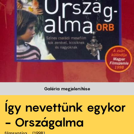
Galéria megjelenítése
Így nevettünk egykor
- Országalma
filmszatíra
1998