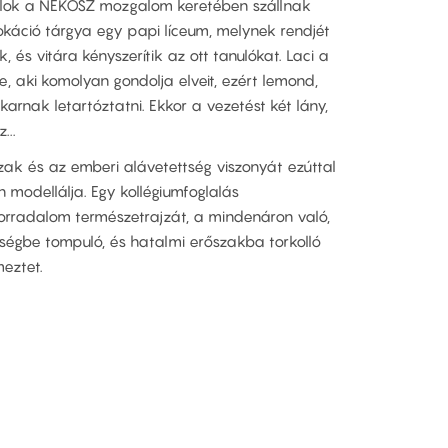
talok a NÉKOSZ mozgalom keretében szállnak
káció tárgya egy papi líceum, melynek rendjét
k, és vitára kényszerítik az ott tanulókat. Laci a
 aki komolyan gondolja elveit, ezért lemond,
arnak letartóztatni. Ekkor a vezetést két lány,
...
zak és az emberi alávetettség viszonyát ezúttal
 modellálja. Egy kollégiumfoglalás
forradalom természetrajzát, a mindenáron való,
ségbe tompuló, és hatalmi erőszakba torkolló
meztet.