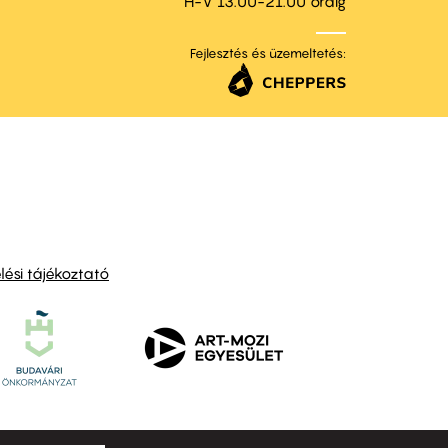
H-V 13.00-21.00 óráig
Fejlesztés és üzemeltetés:
ési tájékoztató