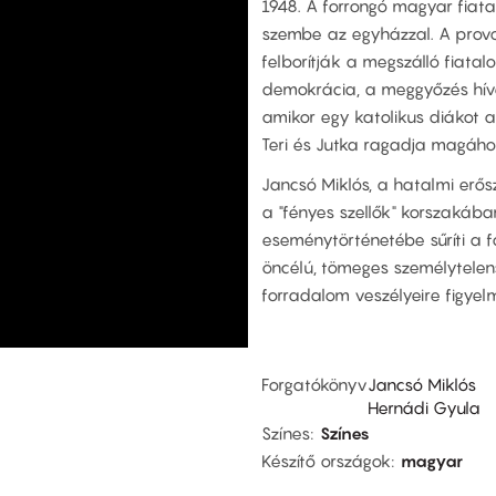
1948. A forrongó magyar fia
szembe az egyházzal. A provo
felborítják a megszálló fiatalo
demokrácia, a meggyőzés híve,
amikor egy katolikus diákot ak
Teri és Jutka ragadja magához
Jancsó Miklós, a hatalmi erős
a "fényes szellők" korszakában
eseménytörténetébe sűríti a 
öncélú, tömeges személytelen
forradalom veszélyeire figyel
Forgatókönyv
Jancsó Miklós
Hernádi Gyula
Színes
Színes
Készítő országok
magyar