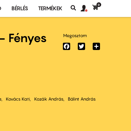
0
Felhasználó
Felhasználói
Ó
BÉRLÉS
TERMÉKEK
fiók
Keresés
fiók
menü
menüje
 - Fényes
Megosztom
Facebook
Twitter
Share
a
Kovács Kati
Kozák András
Bálint András