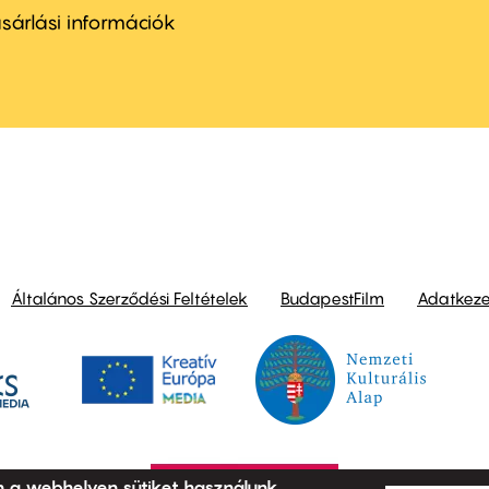
nu
sárlási információk
ond
Általános Szerződési Feltételek
BudapestFilm
Adatkezel
n a webhelyen sütiket használunk