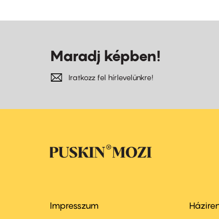
Maradj képben!
Iratkozz fel hírlevelünkre!
Impresszum
Házire
Footer
Foo