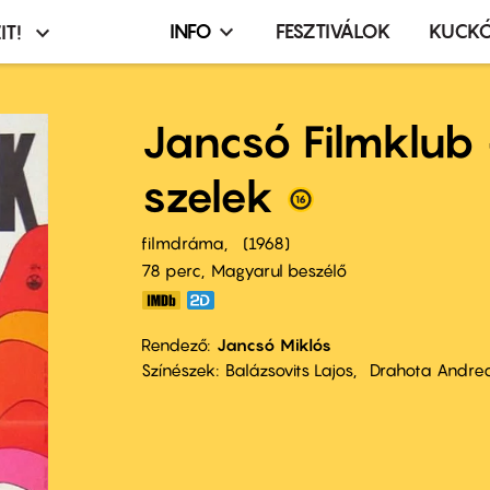
INFO
FESZTIVÁLOK
KUCK
IT!
Infó,
asztó
esemény,
terembérlés
Jancsó Filmklub
menü
szelek
filmdráma
1968
78 perc,
Magyarul beszélő
Rendező
Jancsó Miklós
Színészek
Balázsovits Lajos
Drahota Andre