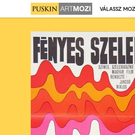
VÁLASSZ MOZ
Mozivál
Ugrás
menü
a
tartalomra