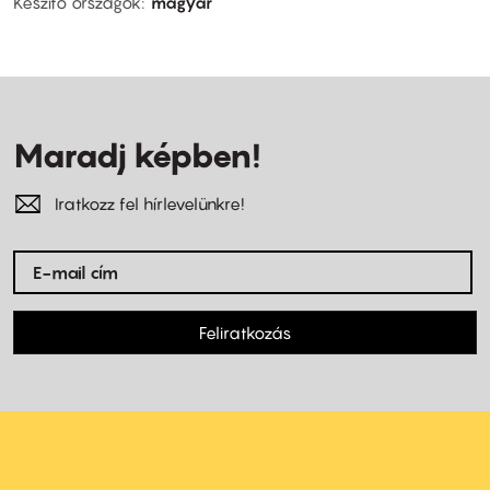
Készítő országok
magyar
Maradj képben!
Iratkozz fel hírlevelünkre!
Feliratkozás