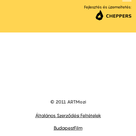
Fejlesztés és üzemeltetés:
© 2011 ARTMozi
Footer
other
links
Általános Szerződési Feltételek
BudapestFilm