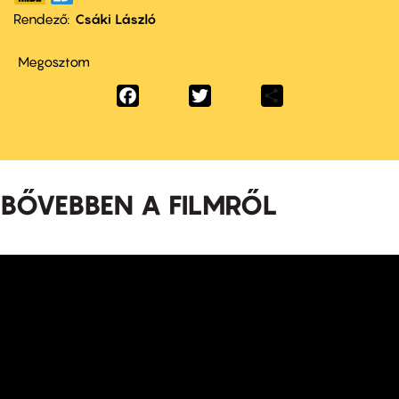
Rendező
Csáki László
Megosztom
Facebook
Twitter
Share
BŐVEBBEN A FILMRŐL