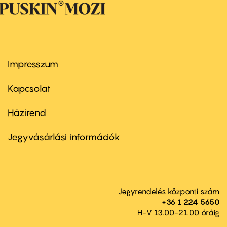
Impresszum
Footer
menu
first
Kapcsolat
Házirend
Footer
menu
second
Jegyvásárlási információk
Jegyrendelés központi szám
+36 1 224 5650
H-V 13.00-21.00 óráig