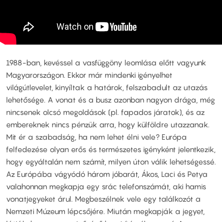
1988-ban, kevéssel a vasfüggöny leomlása előtt vagyunk
Magyarországon. Ekkor már mindenki igényelhet
világútlevelet, kinyíltak a határok, felszabadult az utazás
lehetősége. A vonat és a busz azonban nagyon drága, még
nincsenek olcsó megoldások (pl. fapados járatok), és az
embereknek nincs pénzük arra, hogy külföldre utazzanak.
Mit ér a szabadság, ha nem lehet élni vele? Európa
felfedezése olyan erős és természetes igényként jelentkezik,
hogy egyáltalán nem számít, milyen úton válik lehetségessé.
Az Európába vágyódó három jóbarát, Ákos, Laci és Petya
valahonnan megkapja egy srác telefonszámát, aki hamis
vonatjegyeket árul. Megbeszélnek vele egy találkozót a
Nemzeti Múzeum lépcsőjére. Miután megkapják a jegyet,