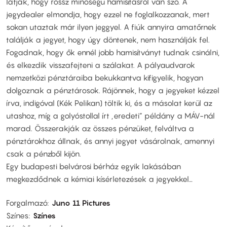
látják, hogy rossz minőségű hamisításról van szó. A
jegydealer elmondja, hogy ezzel ne foglalkozzanak, mert
sokan utaztak már ilyen jeggyel. A fiúk annyira amatőrnek
találják a jegyet, hogy úgy döntenek, nem használják fel.
Fogadnak, hogy ők ennél jobb hamisítványt tudnak csinálni,
és elkezdik visszafejteni a szálakat. A pályaudvarok
nemzetközi pénztáraiba bekukkantva kifigyelik, hogyan
dolgoznak a pénztárosok. Rájönnek, hogy a jegyeket kézzel
írva, indigóval (Kék Pelikan) töltik ki, és a másolat kerül az
utashoz, míg a golyóstollal írt „eredeti” példány a MÁV-nál
marad. Összerakják az összes pénzüket, felváltva a
pénztárokhoz állnak, és annyi jegyet vásárolnak, amennyi
csak a pénzből kijön.
Egy budapesti belvárosi bérház egyik lakásában
megkezdődnek a kémiai kísérletezések a jegyekkel…
Forgalmazó
Juno 11 Pictures
Színes
Színes