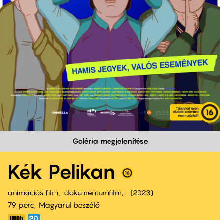
Galéria megjelenítése
Kék Pelikan
animációs film
dokumentumfilm
2023
79 perc,
Magyarul beszélő