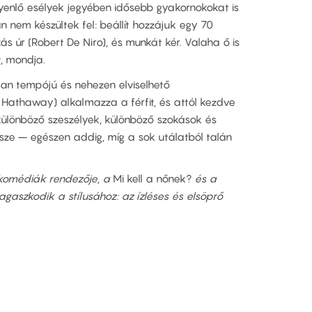
enlő esélyek jegyében idősebb gyakornokokat is
n nem készültek fel: beállít hozzájuk egy 70
ás úr (Robert De Niro), és munkát kér. Valaha ő is
, mondja.
lan tempójú és nehezen elviselhető
athaway) alkalmazza a férfit, és attól kezdve
különböző szeszélyek, különböző szokások és
sze – egészen addig, míg a sok utálatból talán
lmkomédiák rendezője, a
Mi kell a nőnek?
és a
agaszkodik a stílusához: az ízléses és elsöprő