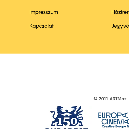
Impresszum
Házire
Footer
Foo
menu
me
Kapcsolat
Jegyvá
first
sec
© 2011 ARTMozi
Footer
other
links