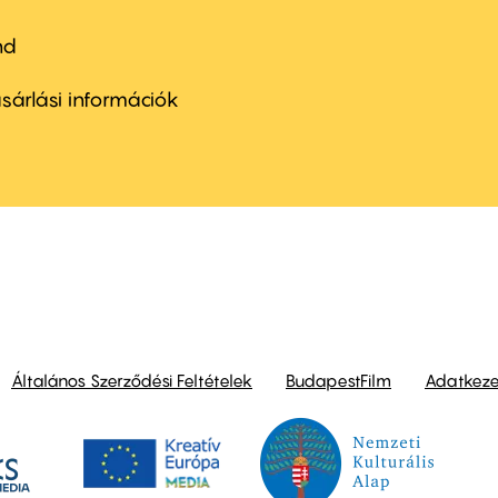
nd
ter
nu
sárlási információk
ond
Általános Szerződési Feltételek
BudapestFilm
Adatkezel