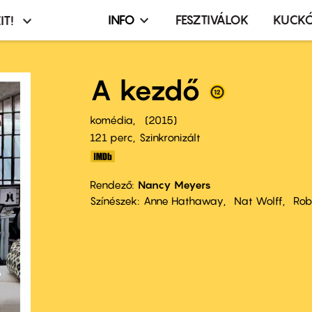
INFO
FESZTIVÁLOK
KUCK
IT!
Infó,
asztó
esemény,
terembérlés
A kezdő
menü
komédia
2015
121 perc,
Szinkronizált
Rendező
Nancy Meyers
Színészek
Anne Hathaway
Nat Wolff
Rob