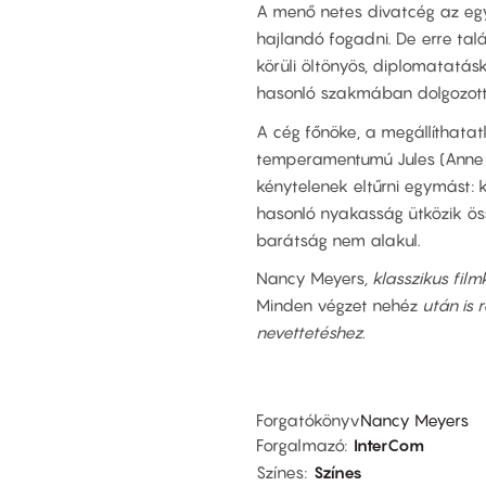
A menő netes divatcég az egy
hajlandó fogadni. De erre talá
körüli öltönyös, diplomatatásk
hasonló szakmában dolgozott
A cég főnöke, a megállíthatat
temperamentumú Jules (Anne H
kénytelenek eltűrni egymást: 
hasonló nyakasság ütközik ös
barátság nem alakul.
Nancy Meyers
, klasszikus fi
Minden végzet nehéz
után is r
nevettetéshez.
Forgatókönyv
Nancy Meyers
Forgalmazó
InterCom
Színes
Színes