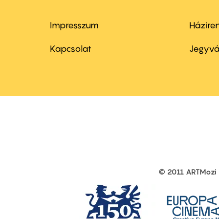
Impresszum
Házire
Footer
Foo
menu
me
Kapcsolat
Jegyvá
first
sec
© 2011 ARTMozi
Footer
other
links