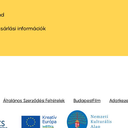
nd
ter
nu
sárlási információk
ond
Általános Szerződési Feltételek
BudapestFilm
Adatkezel