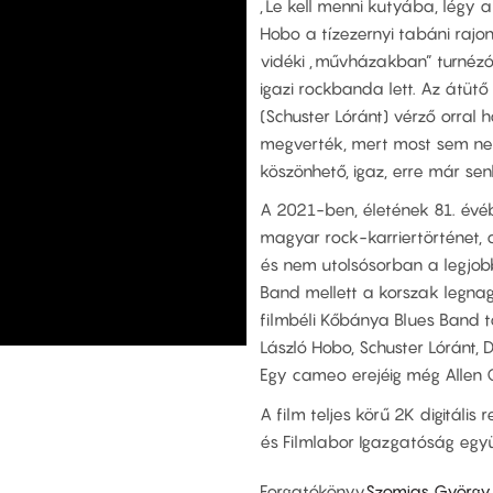
„Le kell menni kutyába, légy a
Hobo a tízezernyi tabáni rajon
vidéki „művházakban” turnézó
igazi rockbanda lett. Az átüt
(Schuster Lóránt) vérző orral 
megverték, mert most sem nem 
köszönhető, igaz, erre már se
A 2021-ben, életének 81. évéb
magyar rock-karriertörténet,
és nem utolsósorban a legjob
Band mellett a korszak legna
filmbéli Kőbánya Blues Band t
László Hobo, Schuster Lóránt, 
Egy cameo erejéig még Allen Gi
A film teljes körű 2K digitáli
és Filmlabor Igazgatóság egy
Forgatókönyv
Szomjas György