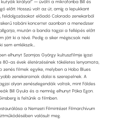
 kutyák királya!” – üvölti a mikrofonba Bill és
gó előtt. Hosszú volt az út, amíg a lepukkant
, feldolgozásokat előadó Colorado zenekarból
ő sikerű tabáni koncertet azonban a menedzser
hallgatja, miután a banda tagjai a fellépés előtt
jött ki a tévé. Pedig a siker mégiscsak neki
nki sem emlékszik…
en elhunyt Szomjas György kultuszfilmje igazi
 a 80-as évek életérzésének tökéletes lenyomata,
b zenés filmek egyike, melyben a Hobo Blues
gyobb zenekarainak dalai is szerepelnek. A
agjai olyan zenészlegendák voltak, mint Földes
Deák Bill Gyula és a nemrég elhunyt Póka Egon.
nsberg is feltűnik a filmben.
s restaurálása a Nemzeti Filmintézet Filmarchívum
üttműködésében valósult meg.