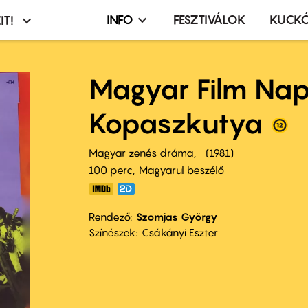
INFO
FESZTIVÁLOK
KUCK
IT!
Infó,
asztó
esemény,
terembérlés
Magyar Film Nap
menü
Kopaszkutya
Magyar zenés dráma
1981
100 perc,
Magyarul beszélő
Rendező
Szomjas György
Színészek
Csákányi Eszter