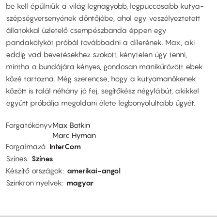
be kell épülniük a világ legnagyobb, legpuccosabb kutya-
szépségversenyének döntőjébe, ahol egy veszélyeztetett
állatokkal üzletelő csempészbanda éppen egy
pandakölyköt próbál továbbadni a dílerének. Max, aki
eddig vad bevetésekhez szokott, kénytelen úgy tenni,
mintha a bundájára kényes, gondosan manikűrözött ebek
közé tartozna. Még szerencse, hogy a kutyamanökenek
között is talál néhány jó fej, segítőkész négylábút, akikkel
együtt próbálja megoldani élete legbonyolultabb ügyét.
Forgatókönyv
Max Botkin
Marc Hyman
Forgalmazó
InterCom
Színes
Színes
Készítő országok
amerikai-angol
Szinkron nyelvek
magyar