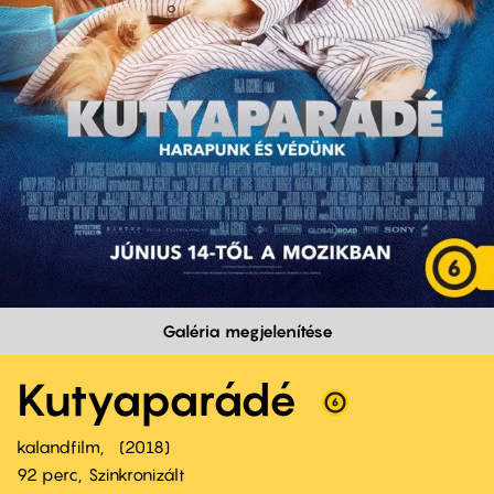
Galéria megjelenítése
Kutyaparádé
kalandfilm
2018
92 perc,
Szinkronizált