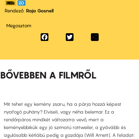
Rendező
Raja Gosnell
Megosztom
Facebook
Twitter
Share
BŐVEBBEN A FILMRŐL
Mit tehet egy kemény zsaru, ha a párja hozzá képest
nyafogó puhány? Elviseli, vagy néha belemar. Ez a
rendőrpáros mindkét változatra vevő, mert a
keményebbikük egy jó szimatú rottweiler, a gyávább és
izgulósabb kétlábú pedig a gazdája (Will Arnett). A feladat: