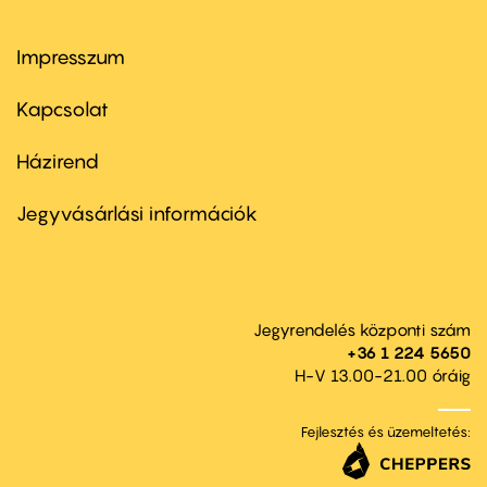
Impresszum
Footer
menu
first
Kapcsolat
Házirend
Footer
menu
second
Jegyvásárlási információk
Jegyrendelés központi szám
+36 1 224 5650
H-V 13.00-21.00 óráig
Fejlesztés és üzemeltetés: