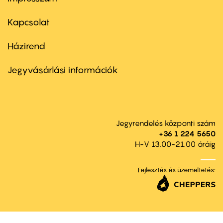
Footer
menu
first
Kapcsolat
Házirend
Footer
menu
second
Jegyvásárlási információk
Jegyrendelés központi szám
+36 1 224 5650
H-V 13.00-21.00 óráig
Fejlesztés és üzemeltetés: