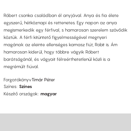
Róbert csonka családban él anyjával. Anya és fia élete
egyszerű, hétköznapi és rettenetes. Egy napon az anya
megismerkedik egy férfival, s hamarosan szerelem szövődik
köztük. A férfi kitüntető figyelmességével megnyeri
magának az eleinte ellenséges kamasz fiút, Robit is. Ám
hamarosan kiderül, hogy többre vágyik Róbert
barátságánál, és vágyait félreérthetetlenül közli is a
megrémült fiúval.
Forgatókönyv
Tímár Péter
Színes
Színes
Készítő országok
magyar