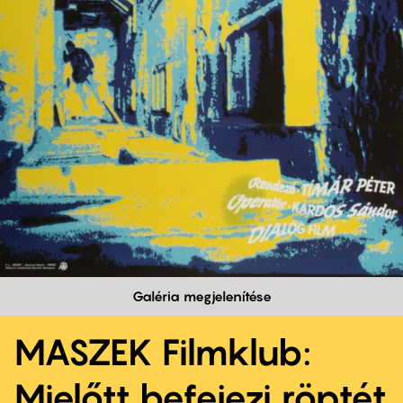
Galéria megjelenítése
MASZEK Filmklub:
Mielőtt befejezi röptét