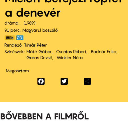
a denevér
dráma
1989
91 perc,
Magyarul beszélő
Rendező
Tímár Péter
Színészek
Máté Gábor
Csontos Róbert
Bodnár Erika
Garas Dezső
Winkler Nóra
Megosztom
Facebook
Twitter
Share
BŐVEBBEN A FILMRŐL