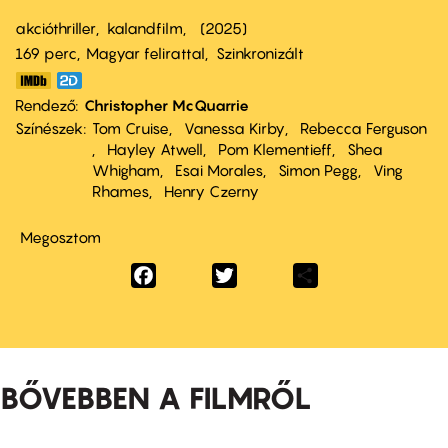
akcióthriller
kalandfilm
2025
169 perc,
Magyar felirattal
Szinkronizált
Rendező
Christopher McQuarrie
Színészek
Tom Cruise
Vanessa Kirby
Rebecca Ferguson
Hayley Atwell
Pom Klementieff
Shea
Whigham
Esai Morales
Simon Pegg
Ving
Rhames
Henry Czerny
Megosztom
Facebook
Twitter
Share
BŐVEBBEN A FILMRŐL