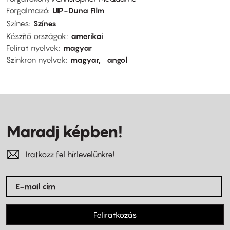
Forgalmazó
UIP-Duna Film
Színes
Színes
Készítő országok
amerikai
Felirat nyelvek
magyar
Szinkron nyelvek
magyar
angol
Maradj képben!
Iratkozz fel hírlevelünkre!
Feliratkozás