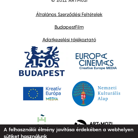
© 2011 ARTMozi
Footer
other
links
Általános Szerződési Feltételek
BudapestFilm
Adatkezelési tájékoztató
A felhasználói élmény javítása érdekében a webhelyen
sütiket használunk