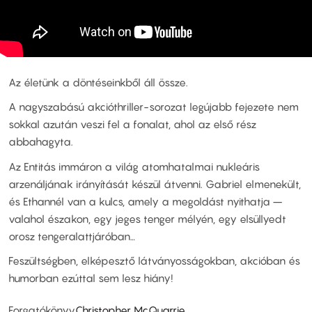
Az életünk a döntéseinkből áll össze.
A nagyszabású akcióthriller-sorozat legújabb fejezete nem
sokkal azután veszi fel a fonalat, ahol az első rész
abbahagyta.
Az Entitás immáron a világ atomhatalmai nukleáris
arzenáljának irányítását készül átvenni. Gabriel elmenekült,
és Ethannél van a kulcs, amely a megoldást nyithatja –
valahol északon, egy jeges tenger mélyén, egy elsüllyedt
orosz tengeralattjáróban…
Feszültségben, elképesztő látványosságokban, akcióban és
humorban ezúttal sem lesz hiány!
Forgatókönyv
Christopher McQuarrie