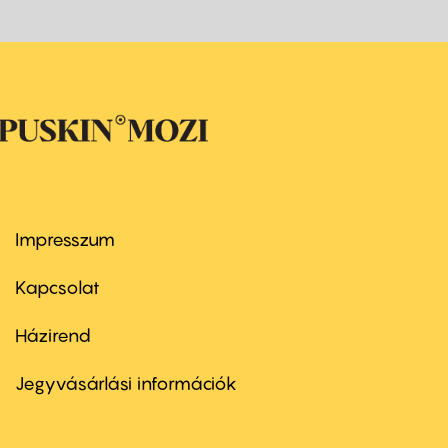
Impresszum
Footer
menu
first
Kapcsolat
Házirend
Footer
menu
second
Jegyvásárlási információk