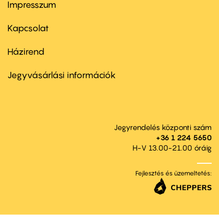
Impresszum
Footer
menu
first
Kapcsolat
Házirend
Footer
menu
second
Jegyvásárlási információk
Jegyrendelés központi szám
+36 1 224 5650
H-V 13.00-21.00 óráig
Fejlesztés és üzemeltetés: