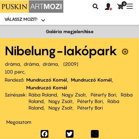
0
Felhasználói
Felhasznál
Nav
Keresés
fiók
fiók
átk
menü
menüje
VÁLASSZ MOZIT!
Moziválasztó
menü
Ugrás
Galéria megjelenítése
a
tartalomra
Nibelung-lakópark
dráma
dráma
dráma
2009
100 perc,
Rendező
Mundruczó Kornél
Mundruczó Kornél
Mundruczó Kornél
Színészek
Rába Roland
Nagy Zsolt
Péterfy Bori
Rába
Roland
Nagy Zsolt
Péterfy Bori
Rába
Roland
Nagy Zsolt
Péterfy Bori
Megosztom
Facebook
Twitter
Share