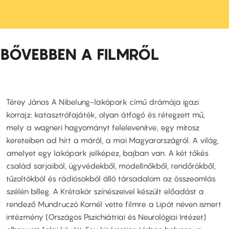
BŐVEBBEN A FILMRŐL
Térey János A Nibelung-lakópark című drámája igazi
korrajz: katasztrófajáték, olyan átfogó és rétegzett mű,
mely a wagneri hagyományt felelevenítve, egy mítosz
kereteiben ad hírt a máról, a mai Magyarországról. A világ,
amelyet egy lakópark jelképez, bajban van. A két tőkés
család sarjaiból, ügyvédekből, modellnőkből, rendőrökből,
tűzoltókból és rádiósokból álló társadalom az összeomlás
szélén billeg. A Krétakör színészeivel készült előadást a
rendező Mundruczó Kornél vette filmre a Lipót néven ismert
intézmény (Országos Pszichiátriai és Neurológiai Intézet)