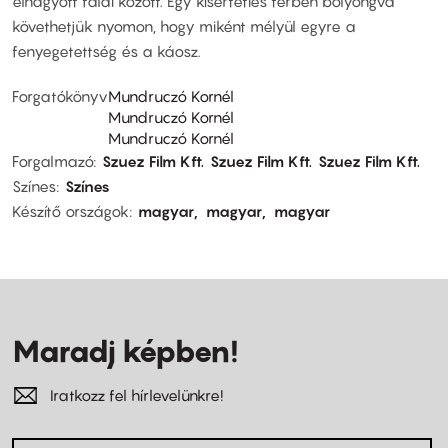
elhagyott falai között. Egy kísérteties térben bolyongva
követhetjük nyomon, hogy miként mélyül egyre a
fenyegetettség és a káosz.
Forgatókönyv
Mundruczó Kornél
Mundruczó Kornél
Mundruczó Kornél
Forgalmazó
Szuez Film Kft.
Szuez Film Kft.
Szuez Film Kft.
Színes
Színes
Készítő országok
magyar
magyar
magyar
Maradj képben!
Iratkozz fel hírlevelünkre!