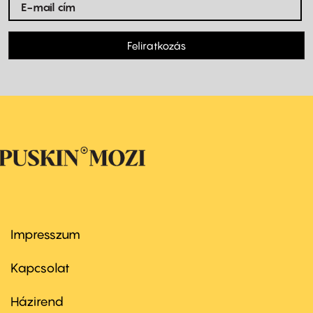
Feliratkozás
Impresszum
Footer
menu
first
Kapcsolat
Házirend
Footer