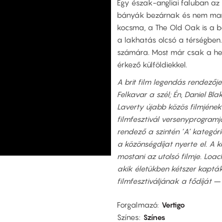
Egy észak-angliai faluban az
bányák bezárnak és nem mara
kocsma, a The Old Oak is a b
a lakhatás olcsó a térségben.
számára. Most már csak a hel
érkező külföldiekkel.
A brit film legendás rendezője
Felkavar a szél; Én, Daniel Bla
Laverty újabb közös filmjének
filmfesztivál versenyprogramj
rendező a szintén ’A’ kategóri
a közönségdíjat nyerte el. A
mostani az utolsó filmje. Lo
akik életükben kétszer kaptá
filmfesztiváljának a fődíját
Forgalmazó
Vertigo
Színes
Színes