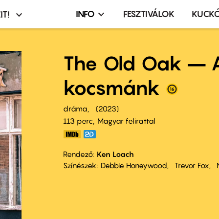
INFO
FESZTIVÁLOK
KUCK
IT!
Infó,
asztó
esemény,
terembérlés
The Old Oak – 
menü
kocsmánk
dráma
2023
113 perc,
Magyar felirattal
Rendező
Ken Loach
Színészek
Debbie Honeywood
Trevor Fox