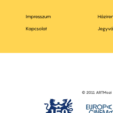
Impresszum
Házire
Footer
Foo
menu
me
Kapcsolat
Jegyvá
first
sec
© 2011 ARTMozi
Footer
other