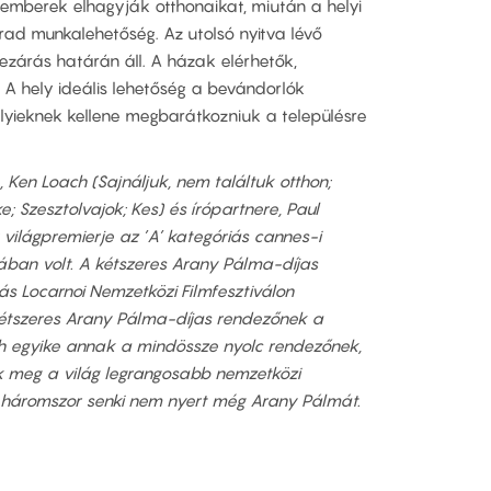
 emberek elhagyják otthonaikat, miután a helyi
d munkalehetőség. Az utolsó nyitva lévő
ezárás határán áll. A házak elérhetők,
 A hely ideális lehetőség a bevándorlók
yieknek kellene megbarátkozniuk a településre
, Ken Loach (Sajnáljuk, nem találtuk otthon;
ke; Szesztolvajok; Kes) és írópartnere, Paul
 világpremierje az ’A’ kategóriás cannes-i
ában volt. A kétszeres Arany Pálma-díjas
ás Locarnoi Nemzetközi Filmfesztiválon
 kétszeres Arany Pálma-díjas rendezőnek a
ach egyike annak a mindössze nyolc rendezőnek,
k meg a világ legrangosabb nemzetközi
 – háromszor senki nem nyert még Arany Pálmát.