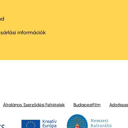
nd
ter
nu
sárlási információk
ond
Általános Szerződési Feltételek
BudapestFilm
Adatkezel