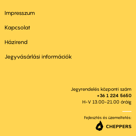
Impresszum
Footer
menu
first
Kapcsolat
Házirend
Footer
menu
second
Jegyvásárlási információk
Jegyrendelés központi szám
+36 1 224 5650
H-V 13.00-21.00 óráig
Fejlesztés és üzemeltetés: