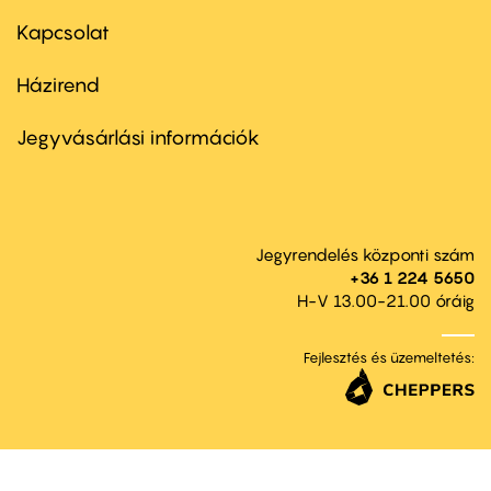
menu
first
Kapcsolat
Házirend
Footer
menu
second
Jegyvásárlási információk
Jegyrendelés központi szám
+36 1 224 5650
H-V 13.00-21.00 óráig
Fejlesztés és üzemeltetés: