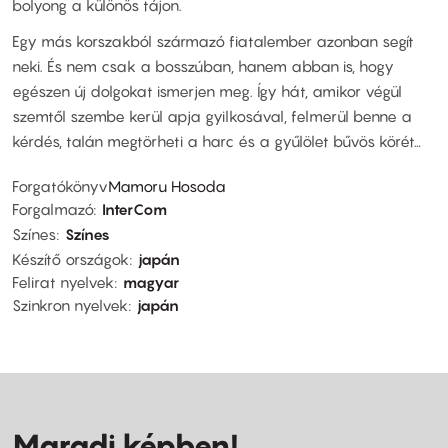
bolyong a különös tájon.
Egy más korszakból származó fiatalember azonban segít
neki. És nem csak a bosszúban, hanem abban is, hogy
egészen új dolgokat ismerjen meg. Így hát, amikor végül
szemtől szembe kerül apja gyilkosával, felmerül benne a
kérdés, talán megtörheti a harc és a gyűlölet bűvös körét…
Forgatókönyv
Mamoru Hosoda
Forgalmazó
InterCom
Színes
Színes
Készítő országok
japán
Felirat nyelvek
magyar
Szinkron nyelvek
japán
Maradj képben!