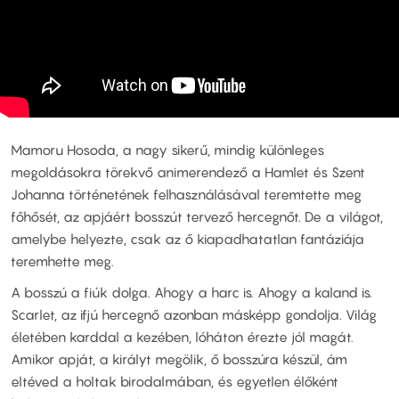
Mamoru Hosoda, a nagy sikerű, mindig különleges
megoldásokra törekvő animerendező a Hamlet és Szent
Johanna történetének felhasználásával teremtette meg
főhősét, az apjáért bosszút tervező hercegnőt. De a világot,
amelybe helyezte, csak az ő kiapadhatatlan fantáziája
teremhette meg.
A bosszú a fiúk dolga. Ahogy a harc is. Ahogy a kaland is.
Scarlet, az ifjú hercegnő azonban másképp gondolja. Világ
életében karddal a kezében, lóháton érezte jól magát.
Amikor apját, a királyt megölik, ő bosszúra készül, ám
eltéved a holtak birodalmában, és egyetlen élőként