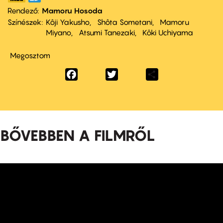
Rendező
Mamoru Hosoda
Színészek
Kôji Yakusho
Shôta Sometani
Mamoru
Miyano
Atsumi Tanezaki
Kōki Uchiyama
Megosztom
Facebook
Twitter
Share
BŐVEBBEN A FILMRŐL