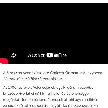
A film után vendégünk lesz
Carlotta Gamba, aki
egyben
a
„Vermiglio” cimű film főszereplője is.
Az 1700-as évek Velencéjének egyik leányintézetében
játszódó Gloria! című film a fiatal és őstehetséggel
megáldott Teresa történetét meséli el, aki egy rendkívüli
zenészekből álló csoporttal együtt, korát évszázadokkal