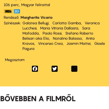
106 perc,
Magyar felirattal
Rendező
Margherita Vicario
Színészek
Galatea Bellugi
Carlotta Gamba
Veronica
Lucchesi
Maria Vittoria Dallasta
Sara
Mafodda
Paolo Rossi
Stefano Roberto
Belisari aka Elio
Natalino Balasso
Anita
Kravos
Vincenzo Crea
Jasmin Mattei
Gioele
Pagura
Megosztom
Facebook
Twitter
Share
BŐVEBBEN A FILMRŐL