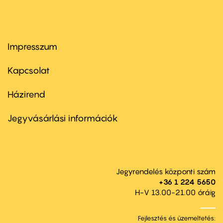
Impresszum
Footer
menu
first
Kapcsolat
Házirend
Footer
menu
second
Jegyvásárlási információk
Jegyrendelés központi szám
+36 1 224 5650
H-V 13.00-21.00 óráig
Fejlesztés és üzemeltetés: