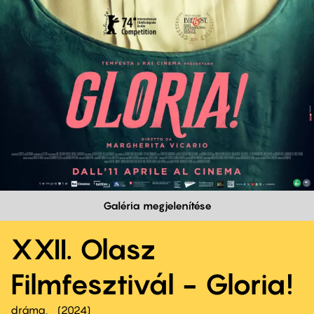
Galéria megjelenítése
XXII. Olasz
Filmfesztivál - Gloria!
dráma
2024