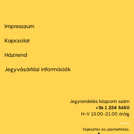
Impresszum
Footer
menu
first
Kapcsolat
Házirend
Footer
menu
second
Jegyvásárlási információk
Jegyrendelés központi szám
+36 1 224 5650
H-V 13.00-21.00 óráig
Fejlesztés és üzemeltetés: