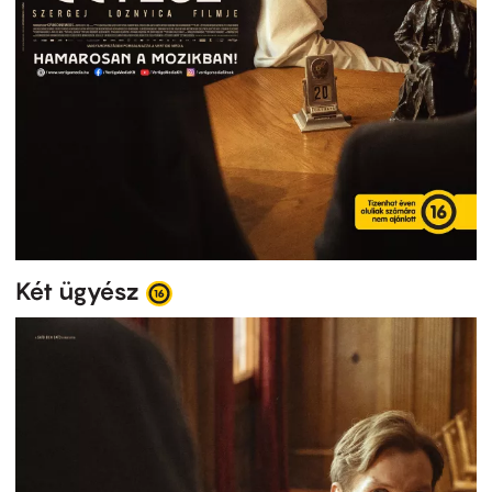
Két ügyész