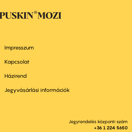
Impresszum
Footer
menu
first
Kapcsolat
Házirend
Footer
menu
second
Jegyvásárlási információk
Jegyrendelés központi szám
+36 1 224 5650