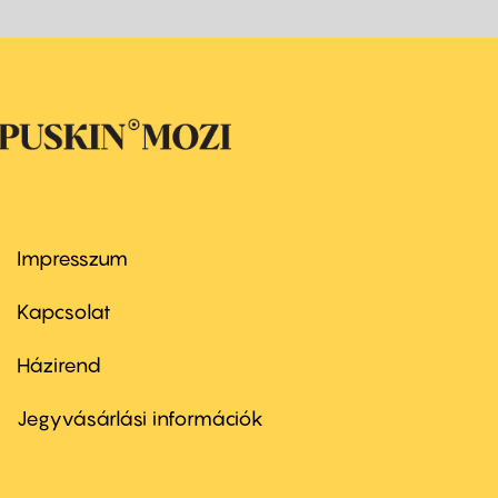
Impresszum
Footer
menu
first
Kapcsolat
Házirend
Footer
menu
second
Jegyvásárlási információk