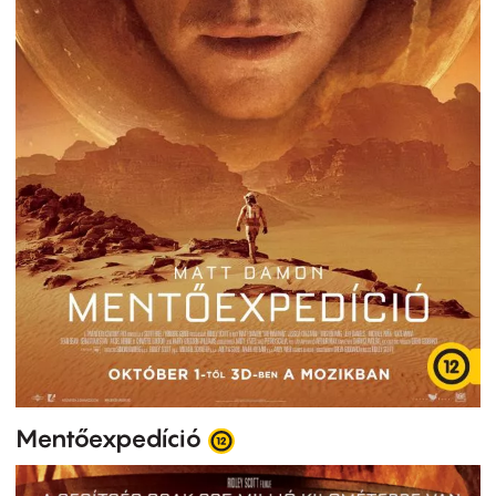
Mentőexpedíció