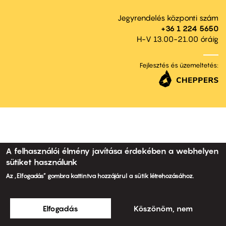
Jegyrendelés központi szám
+36 1 224 5650
H-V 13.00-21.00 óráig
Fejlesztés és üzemeltetés:
A felhasználói élmény javítása érdekében a webhelyen
sütiket használunk
Az „Elfogadás” gombra kattintva hozzájárul a sütik létrehozásához.
Elfogadás
Köszönöm, nem
© 2011 ARTMozi
Footer