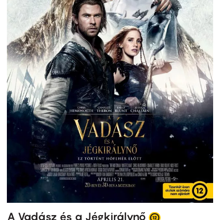
A Vadász és a Jégkirálynő