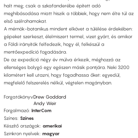
halt meg; csak a szkafanderébe épített adó
meghibásodása miatt hiszik a többiek, hogy nem élte túl az
első szélrohamokat.
A mérnök-botanikus mindent elkövet a túlélése érdekében:
gépeket szerkeszt, élelmiszert termel, vizet gyárt, és amikor
a Földi irányítók felfedezik, hogy él, felkészül a
mentőexpedíció fogadására.
De az expedíció négy év múlva érkezik, méghozzá az
ellenséges bolygó egy egészen másik pontjára. Neki 3200
kilométert kell utazni, hogy fogadhassa őket: egyedül,
megfelelő felszerelés nélkül, végtelen magányban.
Forgatókönyv
Drew Goddard
Andy Weir
Forgalmazó
InterCom
Színes
Színes
Készítő országok
amerikai
Szinkron nyelvek
magyar