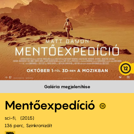
Galéria megjelenítése
Mentőexpedíció
sci-fi
2015
136 perc,
Szinkronizált