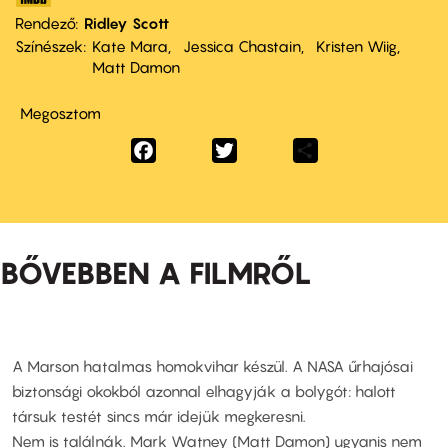
Rendező
Ridley Scott
Színészek
Kate Mara
Jessica Chastain
Kristen Wiig
Matt Damon
Megosztom
Facebook
Twitter
Share
BŐVEBBEN A FILMRŐL
A Marson hatalmas homokvihar készül. A NASA űrhajósai
biztonsági okokból azonnal elhagyják a bolygót: halott
társuk testét sincs már idejük megkeresni.
Nem is találnák. Mark Watney (Matt Damon) ugyanis nem