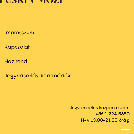
Impresszum
Footer
menu
first
Kapcsolat
Házirend
Footer
menu
second
Jegyvásárlási információk
Jegyrendelés központi szám
+36 1 224 5650
H-V 13.00-21.00 óráig