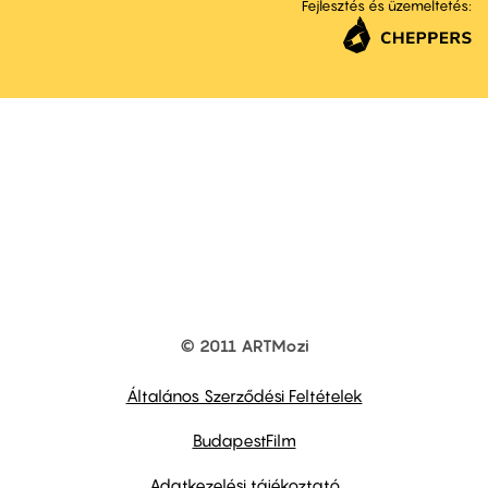
Fejlesztés és üzemeltetés:
© 2011 ARTMozi
Footer
other
links
Általános Szerződési Feltételek
BudapestFilm
Adatkezelési tájékoztató