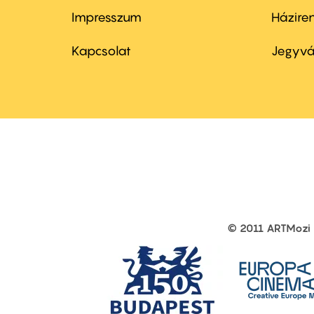
Impresszum
Házire
Footer
Foo
menu
me
Kapcsolat
Jegyvá
first
sec
© 2011 ARTMozi
Footer
other
links