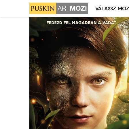
VÁLASSZ MOZ
Mozivál
Ugrás
menü
a
tartalomra