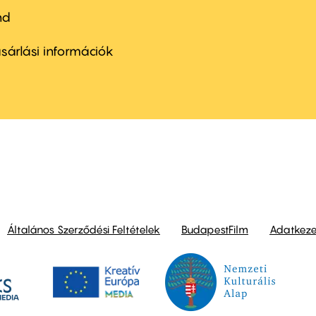
nd
ter
nu
sárlási információk
ond
Általános Szerződési Feltételek
BudapestFilm
Adatkezel