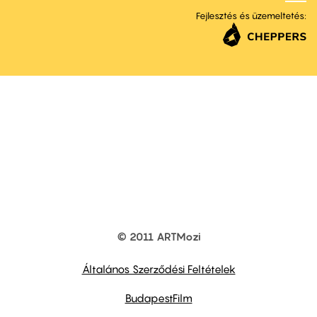
Fejlesztés és üzemeltetés:
© 2011 ARTMozi
Footer
other
links
Általános Szerződési Feltételek
BudapestFilm