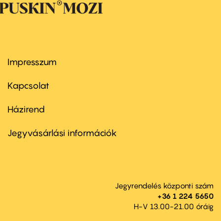
Impresszum
Footer
menu
first
Kapcsolat
Házirend
Footer
menu
second
Jegyvásárlási információk
Jegyrendelés központi szám
+36 1 224 5650
H-V 13.00-21.00 óráig