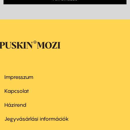
Impresszum
Footer
menu
first
Kapcsolat
Házirend
Footer
menu
second
Jegyvásárlási információk