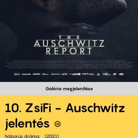
Galéria megjelenítése
10. ZsiFi - Auschwitz
jelentés
háborús dráma
2021