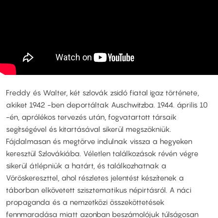
Freddy és Walter, két szlovák zsidó fiatal igaz története,
akiket 1942 -ben deportáltak Auschwitzba. 1944. április 10
-én, aprólékos tervezés után, fogvatartott társaik
segítségével és kitartásával sikerül megszökniük.
Fájdalmasan és megtörve indulnak vissza a hegyeken
keresztül Szlovákiába. Véletlen találkozások révén végre
sikerül átlépniük a határt, és találkozhatnak a
Vöröskereszttel, ahol részletes jelentést készítenek a
táborban elkövetett szisztematikus népirtásról. A náci
propaganda és a nemzetközi összeköttetések
fennmaradása miatt azonban beszámolójuk túlságosan