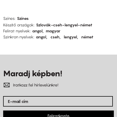
Színes
Színes
Készítő országok
Szlovák-cseh-lengyel-német
Felirat nyelvek
angol
magyar
Szinkron nyelvek
angol
cseh
lengyel
német
Maradj képben!
Iratkozz fel hírlevelünkre!
Feliratkozás