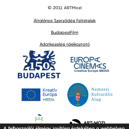
© 2011 ARTMozi
Footer
other
links
Általános Szerződési Feltételek
BudapestFilm
Adatkezelési tájékoztató
A felhasználói élmény javítása érdekében a webhelyen