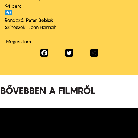
94 perc,
Rendező
Peter Bebjak
Színészek
John Hannah
Megosztom
Facebook
Twitter
Share
BŐVEBBEN A FILMRŐL