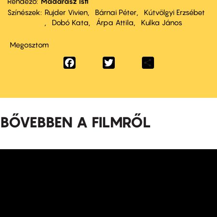
Rendező
Madarász Isti
Színészek
Rujder Vivien
Bárnai Péter
Kútvölgyi Erzsébet
Dobó Kata
Árpa Attila
Kulka János
Megosztom
Facebook
Twitter
Share
BŐVEBBEN A FILMRŐL