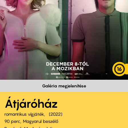
Galéria megjelenítése
Átjáróház
romantikus vígjáték
2022
90 perc,
Magyarul beszélő