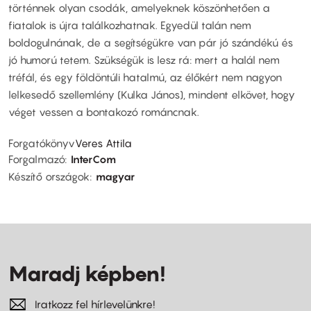
történnek olyan csodák, amelyeknek köszönhetően a
fiatalok is újra találkozhatnak. Egyedül talán nem
boldogulnának, de a segítségükre van pár jó szándékú és
jó humorú tetem. Szükségük is lesz rá: mert a halál nem
tréfál, és egy földöntúli hatalmú, az élőkért nem nagyon
lelkesedő szellemlény (Kulka János), mindent elkövet, hogy
véget vessen a bontakozó románcnak.
Forgatókönyv
Veres Attila
Forgalmazó
InterCom
Készítő országok
magyar
Maradj képben!
Iratkozz fel hírlevelünkre!