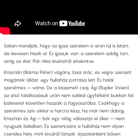
Sokan mondják, hogy az igazi szerelem a síron túl is kitart,
de kevesen hiszik el. És igazuk van: a szerelem addig tart,
amíg az élet. Pár ritka kivételtől eltekintve.
Krisztián (Bárnai Péter) vagány, laza srác, és végre szerzett
magának állást: egy hullaház portása lett. És halál
szerelmes – volna. De a kiszemelt csaj, Ági (Rujder Vivien)
az első találkozásuk után nem sokkal ügyfélként bukkan fel:
balesetet követően hozzák a fagyasztóba. Csakhogy a
szerelmes szív akkor is harcra kész, ha már nem dobog.
Krisztián és Ági – bár egy világ választja el őket – nem
nyugszik békében. És szerencsére a hullaház nem olyan
csendes hely, mint kívülről látszik: éjszakánként bőven