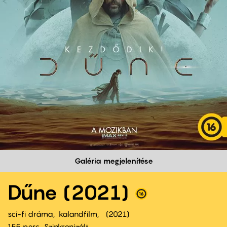
Galéria megjelenítése
Dűne (2021)
sci-fi dráma
kalandfilm
2021
155 perc,
Szinkronizált