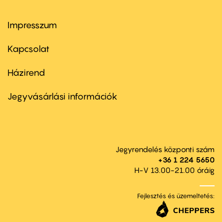
Impresszum
Footer
menu
first
Kapcsolat
Házirend
Footer
menu
second
Jegyvásárlási információk
Jegyrendelés központi szám
+36 1 224 5650
H-V 13.00-21.00 óráig
Fejlesztés és üzemeltetés: