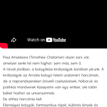
Paul Atreidesre (Timothée Chalamet) olyan sors vár,
amelyet senki fel nem foghat: sem más, sem ő.
A távoli jövőben, a bolygóközi királyságok korában járunk. A
királyságok az Arrakis bolygó feletti uralomért harcolnak,
de a naprendszereken átívelő cselszövések, háborúk és
politikai manőverek közepette van egy ember, aki talán
békét hozhat az univerzumnak.
De ehhez harcolnia kell.
Ellenséges bolygók, fantasztikus tájak, különös lények és