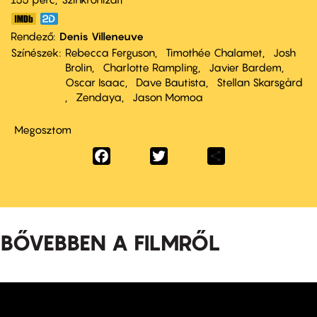
Rendező
Denis Villeneuve
Színészek
Rebecca Ferguson
Timothée Chalamet
Josh
Brolin
Charlotte Rampling
Javier Bardem
Oscar Isaac
Dave Bautista
Stellan Skarsgård
Zendaya
Jason Momoa
Megosztom
Facebook
Twitter
Share
BŐVEBBEN A FILMRŐL