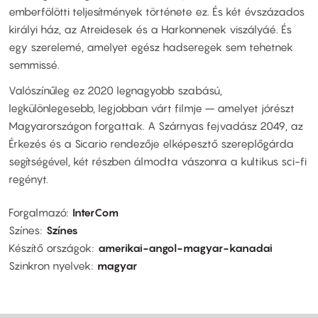
emberfölötti teljesítmények története ez. És két évszázados
királyi ház, az Atreidesek és a Harkonnenek viszályáé. És
egy szerelemé, amelyet egész hadseregek sem tehetnek
semmissé.
Valószínűleg ez 2020 legnagyobb szabású,
legkülönlegesebb, legjobban várt filmje – amelyet jórészt
Magyarországon forgattak. A Szárnyas fejvadász 2049, az
Érkezés és a Sicario rendezője elképesztő szereplőgárda
segítségével, két részben álmodta vászonra a kultikus sci-fi
regényt.
Forgalmazó
InterCom
Színes
Színes
Készítő országok
amerikai-angol-magyar-kanadai
Szinkron nyelvek
magyar