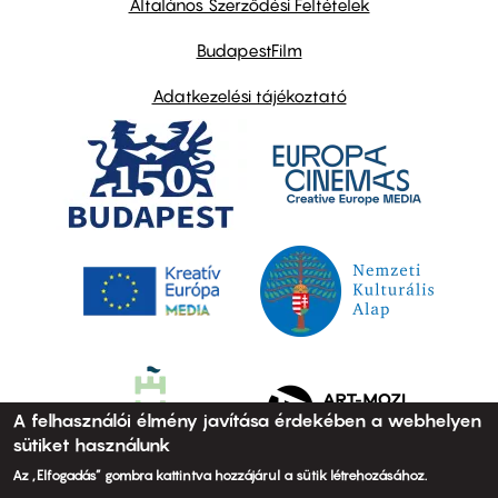
Általános Szerződési Feltételek
BudapestFilm
Adatkezelési tájékoztató
A felhasználói élmény javítása érdekében a webhelyen
sütiket használunk
Az „Elfogadás” gombra kattintva hozzájárul a sütik létrehozásához.