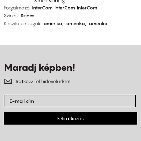
Simon Kinberg
Forgalmazó
InterCom
InterCom
InterCom
Színes
Színes
Készítő országok
amerika
amerika
amerika
Maradj képben!
Iratkozz fel hírlevelünkre!
Feliratkozás