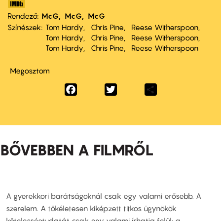
Rendező
McG
McG
McG
Színészek
Tom Hardy
Chris Pine
Reese Witherspoon
Tom Hardy
Chris Pine
Reese Witherspoon
Tom Hardy
Chris Pine
Reese Witherspoon
Megosztom
Facebook
Twitter
Share
BŐVEBBEN A FILMRŐL
A gyerekkori barátságoknál csak egy valami erősebb. A
szerelem. A tökéletesen kiképzett titkos ügynökök
kötelességtudatát csak egy valami írhatja felül: a