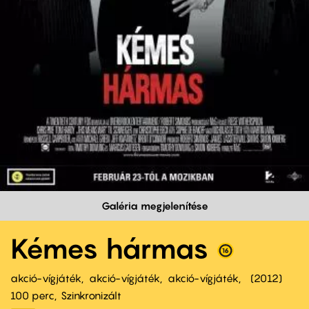
Galéria megjelenítése
Kémes hármas
akció-vígjáték
akció-vígjáték
akció-vígjáték
2012
100 perc,
Szinkronizált