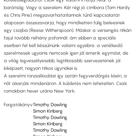
barátság. Vagy a szerelem. Két régi jó cimbora (Tom Hardy
és Chris Pine) megzavarhatatlannak tűnő kapcsolatát
alaposan összezavarja, hogy mindketten fülig beleesnek
egy csajba (Reese Witherspoon). Máskor a versengés ritkán
fajul tovább néhány pofonnál: ám ebben a speciális
esetben fel kell készülnünk valami egyébre: a vetélkedő
szerelmesek ugyanis nemcsak igen jól ismerik egymást, de
a világ legveszélyesebb, legtitkosabb szervezetének jól
kiképzett, nagyon titkos ügynökei is.
A szerelmi torzsalkodást így aztán fegyverdörgés kíséri, a
nőt akarják mindenáron. A küldetés nem lehetetlen. Csak
romokban hever utána New York.
Forgatókönyv
Timothy Dowling
Simon Kinberg
Timothy Dowling
Simon Kinberg
Timothy Dowling