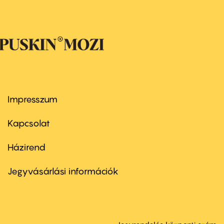
Impresszum
Footer
menu
first
Kapcsolat
Házirend
Footer
menu
second
Jegyvásárlási információk