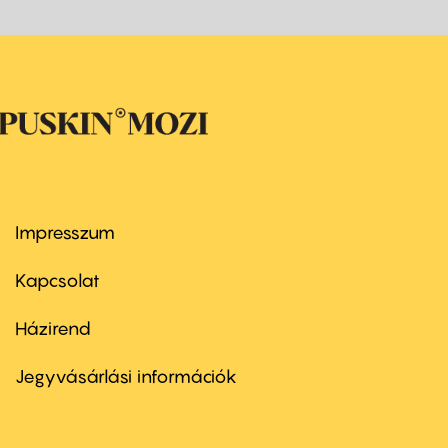
Impresszum
Footer
menu
first
Kapcsolat
Házirend
Footer
menu
second
Jegyvásárlási információk