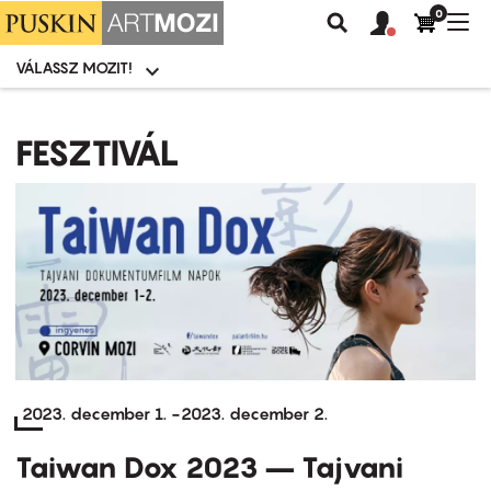
0
Felhasználói
Felhasznál
Nav
Keresés
fiók
fiók
átk
menü
menüje
VÁLASSZ MOZIT!
Moziválasztó
menü
Ugrás
a
FESZTIVÁL
tartalomra
2023. december 1.
-
2023. december 2.
Taiwan Dox 2023 – Tajvani