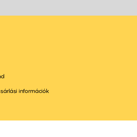
nd
ter
nu
sárlási információk
ond