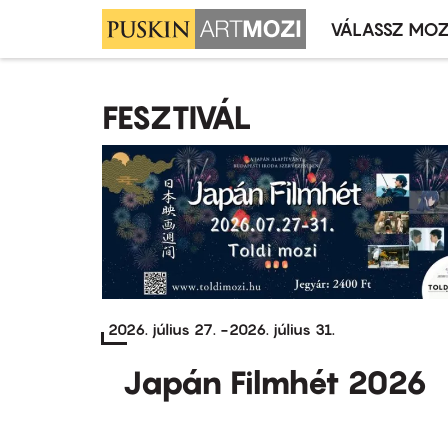
VÁLASSZ MOZ
Mozivál
Ugrás
menü
a
FESZTIVÁL
tartalomra
2026. július 27.
-
2026. július 31.
Japán Filmhét 2026