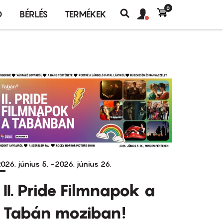
0
Felhasználó
Felhasználói
Ó
BÉRLÉS
TERMÉKEK
fiók
Keresés
fiók
menü
menüje
026. június 5.
-
2026. június 26.
II. Pride Filmnapok a
Tabán moziban!