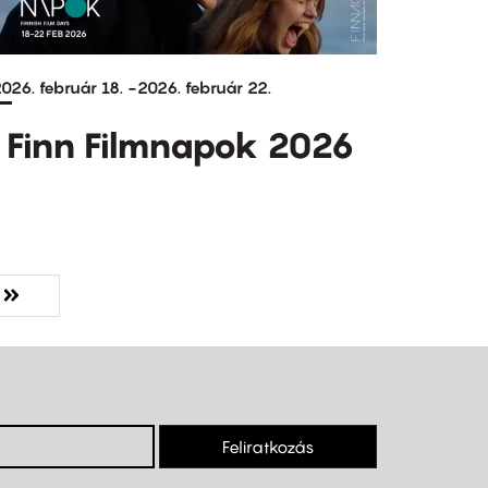
026. február 18.
-
2026. február 22.
Finn Filmnapok 2026
ző
olsó
olsó »
dal
Feliratkozás