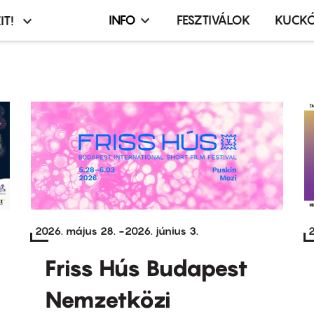
INFO
FESZTIVÁLOK
KUCK
IT!
Infó,
asztó
esemény,
terembérlés
menü
2026. május 28.
-
2026. június 3.
2
Friss Hús Budapest
Nemzetközi