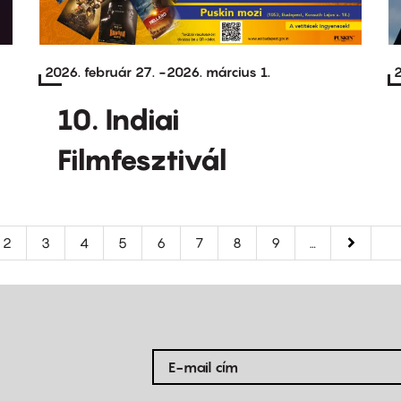
2026. február 27.
-
2026. március 1.
2
10. Indiai
Filmfesztivál
legi
Oldal
2
Oldal
3
Oldal
4
Oldal
5
Oldal
6
Oldal
7
Oldal
8
Oldal
9
…
Követke
››
Ut
Ut
oldal
ol