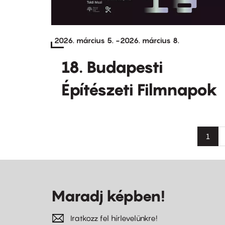
2026. március 5.
-
2026. március 8.
18. Budapesti
Építészeti Filmnapok
Oldalszámozás
Jelen
1
oldal
Maradj képben!
Iratkozz fel hírlevelünkre!