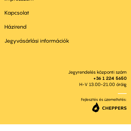
Footer
menu
first
Kapcsolat
Házirend
Footer
menu
second
Jegyvásárlási információk
Jegyrendelés központi szám
+36 1 224 5650
H-V 13.00-21.00 óráig
Fejlesztés és üzemeltetés: