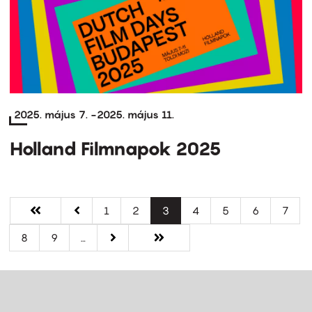
2025. május 7.
-
2025. május 11.
Holland Filmnapok 2025
Oldalszámozás
Első
« Első
Előző
‹‹
Oldal
1
Oldal
2
Jelenlegi
3
Oldal
4
Oldal
5
Oldal
6
Oldal
7
oldal
oldal
oldal
Oldal
8
Oldal
9
…
Következő
››
Utolsó
Utolsó »
oldal
oldal