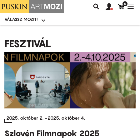
0
Felhasználói
Felhasznál
Nav
Keresés
fiók
fiók
átk
menü
menüje
VÁLASSZ MOZIT!
Moziválasztó
menü
Ugrás
a
FESZTIVÁL
tartalomra
2025. október 2.
-
2025. október 4.
Szlovén Filmnapok 2025