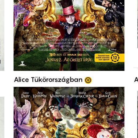
Alice Tükörországban
A