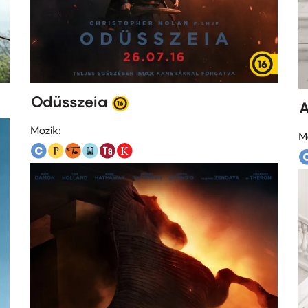
Odüsszeia
A
Mozik:
M